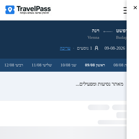
×
בודפשט
וינה
Vienna
Budapest
09-08-2026
1 נוסעים ·
עריכה
שבת 08/08
ראשון 09/08
שני 10/08
שלישי 11/08
רביעי 12/08
מאתר נסיעות ומפעילים...