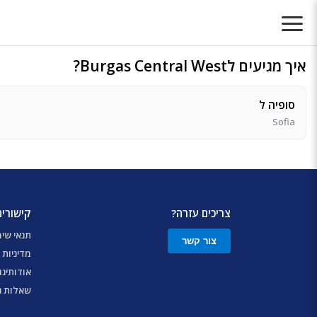
איך מגיעים לBurgas Central West?
סופיה ל
Sofia
צריכים עזרה?
קישורים
תנאי שי
צור קשר
מדיניות 
אודותינו
שאלות נ