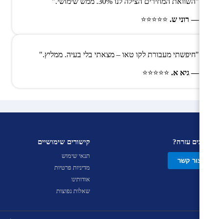
"השוואת המחירים הצילה לנו 30%. ממש שימושי."
— רוני ש.
⭐⭐⭐⭐⭐
"חיפשתי מעבורת לקו טאו – מצאתי בלי בעיה. ממליץ."
— גיא א.
⭐⭐⭐⭐⭐
צריכים עזרה?
קישורים שימושיים
תנאי שימוש
צור קשר
מדיניות פרטיות
אודותינו
שאלות נפוצות