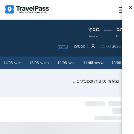
×
בורגס
בנסקו
Bansko
Burgas
11-08-2026
1 נוסעים ·
עריכה
שני 10/08
שלישי 11/08
רביעי 12/08
חמישי 13/08
שישי 14/08
מאתר נסיעות ומפעילים...