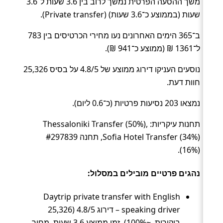
משך ההסעה הפרטית נמשך לרוב בין 3.6 שעות ל־3.6
שעות (בממוצע כ־3.6 שעות) (Private transfer).
ב־365 הימים האחרונים נעו מחירי הכרטיסים בין 783
ל־1361 ₪ (ממוצע כ־941 ₪).
נוסעים העניקו דירוג ממוצע של 4.8/5 על בסיס 25,326
חוות דעת.
נמצאו 203 נסיעות פרטיות (כ־0.6 ליום).
תחנות עיקריות: Thessaloniki Transfer (50%),
Sofia Hotel Transfer (34%), תחנה #297839
(16%).
נהגים פרטיים מובילים במסלול:
Daytrip private transfer with English
speaking driver – דירוג 4.8/5 (25,326
ביקורות, ~100%), זמן ממוצע 3.6 שעות, מחיר