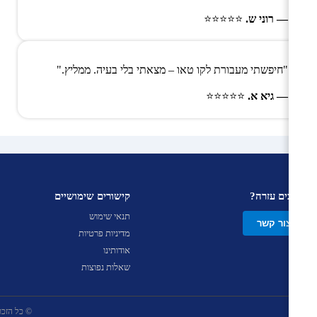
— רוני ש.
⭐⭐⭐⭐⭐
"חיפשתי מעבורת לקו טאו – מצאתי בלי בעיה. ממליץ."
— גיא א.
⭐⭐⭐⭐⭐
צריכים עזרה?
קישורים שימושיים
תנאי שימוש
צור קשר
מדיניות פרטיות
אודותינו
שאלות נפוצות
© כל הזכויות שמ