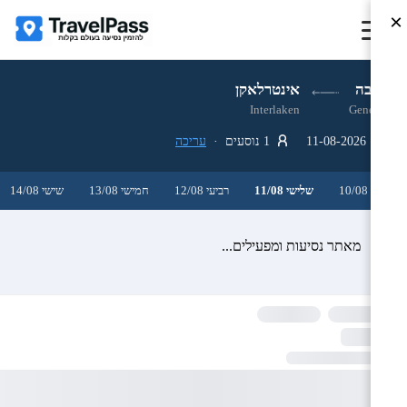
×
ז'נבה
אינטרלאקן
Interlaken
Geneva
11-08-2026
1 נוסעים ·
עריכה
שני 10/08
שלישי 11/08
רביעי 12/08
חמישי 13/08
שישי 14/08
מאתר נסיעות ומפעילים...