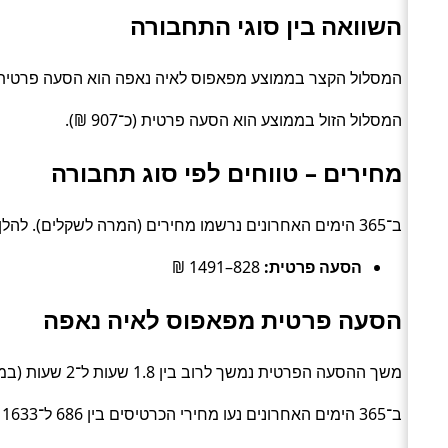
השוואה בין סוגי התחבורה
המסלול הקצר בממוצע מפאפוס לאיה נאפה הוא הסעה פרטית (כ־1.9 שע
המסלול הזול בממוצע הוא הסעה פרטית (כ־907 ₪).
מחירים – טווחים לפי סוג תחבורה
ב־365 הימים האחרונים נרשמו מחירים (המרה לשקלים). להלן טווחים טיפוסיים לפי סוג:
הסעה פרטית:
828–1491 ₪
הסעה פרטית מפאפוס לאיה נאפה
משך ההסעה הפרטית נמשך לרוב בין 1.8 שעות ל־2 שעות (בממוצע כ־1.9 שעות) (Private transfer).
ב־365 הימים האחרונים נעו מחירי הכרטיסים בין 686 ל־1633 ₪ (ממוצע כ־907 ₪).