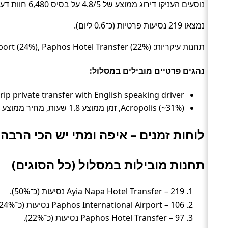
נוסעים העניקו דירוג ממוצע של 4.8/5 על בסיס 6,480 חוות דעת.
נמצאו 219 נסיעות פרטיות (כ־0.6 ליום).
תחנות עיקריות: Ayia Napa Hotel Transfer (50%), Paphos International Airport (24%), Paphos Hotel Transfer (22%).
נהגים פרטיים מובילים במסלול:
Daytrip private transfer with English speaking driver – דירוג 4.8/5 (6,480 ביקורות, ~69%), זמן ממוצע 1.9 שעות, מחיר מ
Acropolis (~31%), זמן ממוצע 1.8 שעות, מחיר ממוצע ~980 ₪
לוחות זמנים – איפה ומתי יש הכי הרבה 
תחנות מובילות במסלול (כל הסוגים)
Ayia Napa Hotel Transfer – 219 נסיעות (כ־50%).
Paphos International Airport – 106 נסיעות (כ־24%).
Paphos Hotel Transfer – 97 נסיעות (כ־22%).