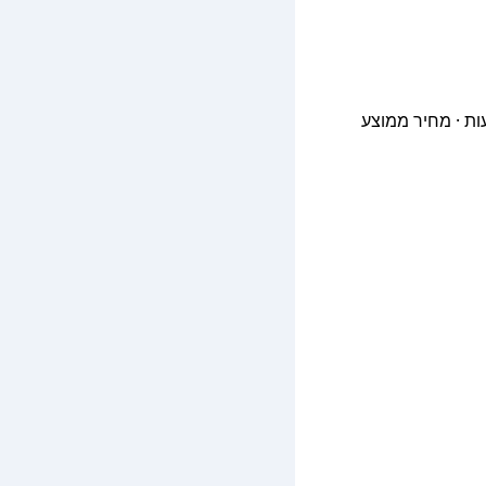
Daytrip private transfer with English s נסיעות · דירוג 4.8/5 (6,480 ביקורות) · זמן ממוצע 1.9 שעות · מחיר ממוצע