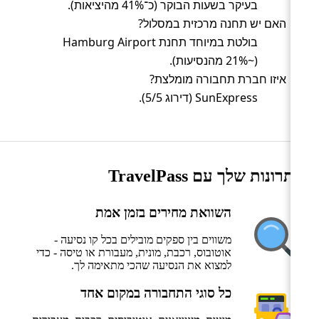
בעיקר בשעות הבוקר (כ־41% מהיציאות).
האם יש תחנה מרכזית במסלול?
בולטת במיוחד תחנת Hamburg Airport
(~21% מהנסיעות).
איזו חברת תחבורה מומלצת?
SunExpress (דירוג 5/5).
היתרונות שלך עם TravelPass
השוואת מחירים בזמן אמת
משווים בין ספקים מובילים בכל קו נסיעה -
אוטובוס, רכבת, מונית, מעבורת או טיסה - כדי
למצוא את הנסיעה שהכי מתאימה לך.
כל סוגי התחבורה במקום אחד