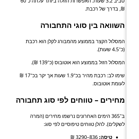
סביב 3.2 שעות. האפשרות הזולה ביותר עלתה כ־60
₪, בדרך של רכבת.
השוואה בין סוגי התחבורה
המסלול הקצר בממוצע מהמבורג לקלן הוא רכבת
(כ־4.5 שעות).
המסלול הזול בממוצע הוא אוטובוס (כ־139 ₪).
שימו לב: רכבת מהיר בכ־1.9 שעות אך יקר בכ־17 ₪
לעומת אוטובוס.
מחירים – טווחים לפי סוג תחבורה
ב־365 הימים האחרונים נרשמו מחירים (המרה
לשקלים). להלן טווחים טיפוסיים לפי סוג:
טיסה:
836–3290 ₪