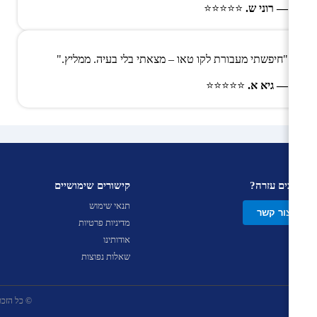
— רוני ש.
⭐⭐⭐⭐⭐
"חיפשתי מעבורת לקו טאו – מצאתי בלי בעיה. ממליץ."
— גיא א.
⭐⭐⭐⭐⭐
צריכים עזרה?
קישורים שימושיים
תנאי שימוש
צור קשר
מדיניות פרטיות
אודותינו
שאלות נפוצות
© כל הזכויות שמ