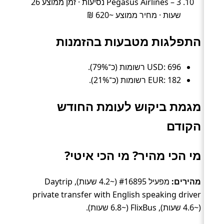
Pegasus Airlines – 3 נסיעות · זמן ממוצע 26
שעות · מחיר ממוצע ~620 ₪
התפלגות מטבעות בהזמנות
USD: 696 רשומות (כ־79%).
EUR: 182 רשומות (כ־21%).
מגמת ביקוש לעומת החודש
הקודם
מי הכי מהיר? מי הכי איטי?
מהירים:
מפעיל #16895 (~4.2 שעות), Daytrip
private transfer with English speaking driver
(~4.6 שעות), FlixBus (~6.8 שעות).