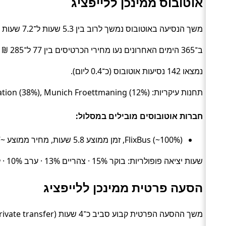
אוטובוס ממינכן ללייפציג
משך הנסיעה באוטובוס נמשך לרוב בין 5.3 שעות ל־7.2 שעות (בממוצע כ־5.8 שעות) (Bus).
ב־365 הימים האחרונים נעו מחירי הכרטיסים בין 77 ל־285 ₪ (ממוצע כ־127 ₪).
נמצאו 142 נסיעות אוטובוס (כ־0.4 ליום).
תחנות עיקריות: Leipzig Hbf Fernbus Terminal (50%), Munich Central Bus Station (38%), Munich Froettmaning (12%).
חברות אוטובוסים מובילים במסלול:
FlixBus (~100%), זמן ממוצע 5.8 שעות, מחיר ממוצע ~127 ₪
שעות יציאה פופולריות: בוקר 15% · צהריים 13% · ערב 10% · לילה 62%.
הסעה פרטית ממינכן ללייפציג
משך ההסעה הפרטית קבוע סביב כ־4 שעות (Private transfer).