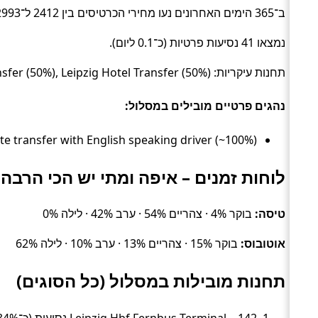
ב־365 הימים האחרונים נעו מחירי הכרטיסים בין 2412 ל־2993 ₪ (ממוצע כ־2885 ₪).
נמצאו 41 נסיעות פרטיות (כ־0.1 ליום).
תחנות עיקריות: Munich Hotel Transfer (50%), Leipzig Hotel Transfer (50%).
נהגים פרטיים מובילים במסלול:
Daytrip private transfer with English speaking driver (~100%), זמן ממוצע 4 שעו
לוחות זמנים – איפה ומתי יש הכי הרבה 
טיסה:
בוקר 4% · צהריים 54% · ערב 42% · לילה 0%
אוטובוס:
בוקר 15% · צהריים 13% · ערב 10% · לילה 62%
תחנות מובילות במסלול (כל הסוגים)