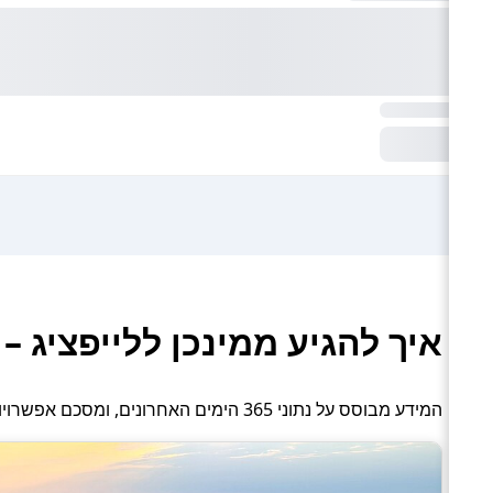
איך להגיע ממינכן ללייפציג –
המידע מבוסס על נתוני 365 הימים האחרונים, ומסכם אפשרויות תחבורה פעילות: טיסה, אוטובוס והסעה פרטית.