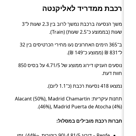
רכבת ממדריד לאליקנטה
משך הנסיעה ברכבת נמשך לרוב בין 2.3 שעות ל־3
שעות (בממוצע כ־2.5 שעות) (Train).
ב־365 הימים האחרונים נעו מחירי הכרטיסים בין 32
ל־831 ₪ (ממוצע כ־149 ₪).
נוסעים העניקו דירוג ממוצע של 4.71/5 על בסיס 850
חוות דעת.
נמצאו 418 נסיעות רכבת (כ־1.1 ליום).
תחנות עיקריות: Alacant (50%), Madrid Chamartin
(46%), Madrid Puerta de Atocha (4%).
חברות רכבת מובילים במסלול:
Renfe – דירוג 4.81/5 (90 ביקורות, ~44%), זמן