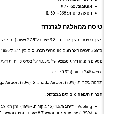
אוטובוס:
60–77 ₪
הסעה פרטית:
568–691 ₪
טיסה ממאלגה לגרנדה
משך הטיסה נמשך לרוב בין 3.8 שעות ל־27.9 שעות (בממוצע כ־11.3 שעות) (Flight).
ב־365 הימים האחרונים נעו מחירי הכרטיסים בין 211 ל־1856 ₪ (ממוצע כ־775 ₪).
נוסעים העניקו דירוג ממוצע של 4.63/5 על בסיס 19 חוות דעת.
נמצאו 346 טיסות (כ־0.9 ליום).
תחנות עיקריות: Malaga Airport (50%), Granada Airport (50%).
חברות תעופה מובילים במסלול:
Vueling – דירוג 4.5/5 (12 ביקורות, ~45%), זמן ממוצע 13.3 שעות, מחיר ממוצע ~678 ₪
Vueling (~35%), זמן ממוצע 8.7 שעות, מחיר ממוצע ~935 ₪