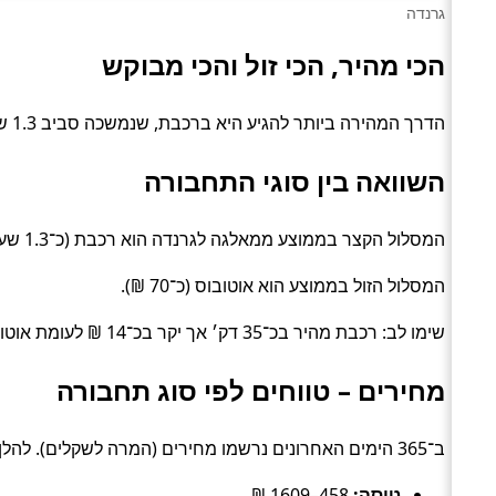
גרנדה
הכי מהיר, הכי זול והכי מבוקש
הדרך המהירה ביותר להגיע היא ברכבת, שנמשכה סביב 1.3 שעות. האפשרות הזולה ביותר עלתה כ־56 ₪, בדרך של אוטובוס.
השוואה בין סוגי התחבורה
המסלול הקצר בממוצע ממאלגה לגרנדה הוא רכבת (כ־1.3 שעות).
המסלול הזול בממוצע הוא אוטובוס (כ־70 ₪).
שימו לב: רכבת מהיר בכ־35 דק׳ אך יקר בכ־14 ₪ לעומת אוטובוס.
מחירים – טווחים לפי סוג תחבורה
ב־365 הימים האחרונים נרשמו מחירים (המרה לשקלים). להלן טווחים טיפוסיים לפי סוג:
טיסה:
458–1609 ₪