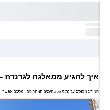
איך להגיע ממאלגה לגרנדה –
המידע מבוסס על נתוני 365 הימים האחרונים, ומסכם אפשרויות תחבורה פעילות: טיסה, רכבת, אוטובוס והסעה פרטית.