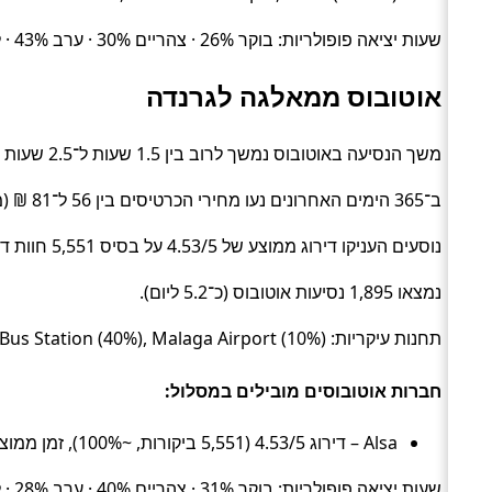
שעות יציאה פופולריות: בוקר 26% · צהריים 30% · ערב 43% · לילה 0%.
אוטובוס ממאלגה לגרנדה
משך הנסיעה באוטובוס נמשך לרוב בין 1.5 שעות ל־2.5 שעות (בממוצע כ־1.9 שעות) (Bus).
ב־365 הימים האחרונים נעו מחירי הכרטיסים בין 56 ל־81 ₪ (ממוצע כ־70 ₪).
נוסעים העניקו דירוג ממוצע של 4.53/5 על בסיס 5,551 חוות דעת.
נמצאו 1,895 נסיעות אוטובוס (כ־5.2 ליום).
תחנות עיקריות: Granada Bus Station (50%), Malaga Bus Station (40%), Malaga Airport (10%).
חברות אוטובוסים מובילים במסלול:
Alsa – דירוג 4.53/5 (5,551 ביקורות, ~100%), זמן ממוצע 1.9 שעות, מחיר ממוצע ~70 ₪
שעות יציאה פופולריות: בוקר 31% · צהריים 40% · ערב 28% · לילה 1%.