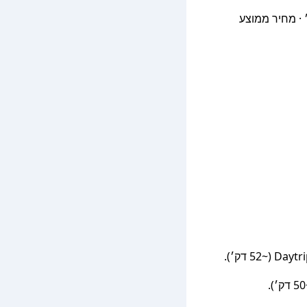
Daytrip private transfer with Engl נסיעות · דירוג 4.8/5 (4,856 ביקורות) · זמן ממוצע 52 דק׳ · מחיר ממוצע