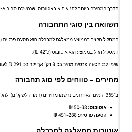
הדרך המהירה ביותר להגיע היא באוטובוס, שנמשכה סביב 35 דק׳. האפשרות הזולה ביותר עלתה כ־35 ₪, בדרך של אוטובוס.
השוואה בין סוגי התחבורה
המסלול הקצר בממוצע ממאלגה למרבלה הוא הסעה פרטית (כ־50 דק׳)
המסלול הזול בממוצע הוא אוטובוס (כ־42 ₪).
שימו לב: הסעה פרטית מהיר בכ־8 דק׳ אך יקר בכ־291 ₪ לעומת אוטובוס.
מחירים – טווחים לפי סוג תחבורה
ב־365 הימים האחרונים נרשמו מחירים (המרה לשקלים). להלן טווחים טיפוסיים לפי סוג:
אוטובוס:
38–50 ₪
הסעה פרטית:
288–451 ₪
אוטובוס ממאלגה למרבלה