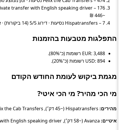
Felix the Cab Transfers – 474 נסיעות · זמן ממוצע 50 דק׳ · מחיר ממוצע ~292 ₪
~446 ₪
Hispatransfers – 7 נסיעות · דירוג 5/5 (14 ביקורות) · זמן ממוצע 45 דק׳ · מחיר ממוצע ~341 ₪
התפלגות מטבעות בהזמנות
EUR: 3,488 רשומות (כ־80%).
USD: 894 רשומות (כ־20%).
מגמת ביקוש לעומת החודש הקודם
מי הכי מהיר? מי הכי איטי?
מהירים:
Hispatransfers (~45 דק׳), Felix the Cab Transfers (~50 דק׳), Daytrip private transfer with English speaking driver (~52 דק׳).
איטיים:
Avanza (~58 דק׳), Daytrip private transfer with English speaking driver (~52 דק׳), Felix the Cab Transfers (~50 דק׳).