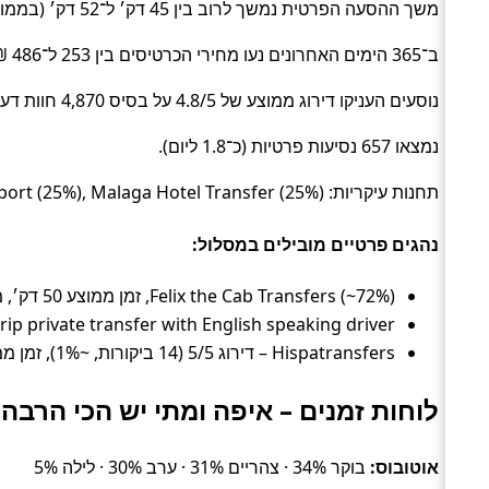
משך ההסעה הפרטית נמשך לרוב בין 45 דק׳ ל־52 דק׳ (בממוצע כ־50 דק׳) (Private transfer).
ב־365 הימים האחרונים נעו מחירי הכרטיסים בין 253 ל־486 ₪ (ממוצע כ־333 ₪).
נוסעים העניקו דירוג ממוצע של 4.8/5 על בסיס 4,870 חוות דעת.
נמצאו 657 נסיעות פרטיות (כ־1.8 ליום).
תחנות עיקריות: Marbella Hotel Transfer (25%), Malaga Airport (25%), Malaga Hotel Transfer (25%).
נהגים פרטיים מובילים במסלול:
Felix the Cab Transfers (~72%), זמן ממוצע 50 דק׳, מחיר ממוצע ~292 ₪
Daytrip private transfer with English speaking driver – דירוג 4.8/5 (4,856 ביקורות, ~27%), זמן ממוצע 52 דק׳, מחיר מ
Hispatransfers – דירוג 5/5 (14 ביקורות, ~1%), זמן ממוצע 45 דק׳, מחיר ממוצע ~341 ₪
לוחות זמנים – איפה ומתי יש הכי הרבה 
אוטובוס:
בוקר 34% · צהריים 31% · ערב 30% · לילה 5%