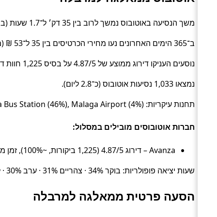
משך הנסיעה באוטובוס נמשך לרוב בין 35 דק׳ ל־1.7 שעות (בממוצע כ־58 דק׳) (Bus).
ב־365 הימים האחרונים נעו מחירי הכרטיסים בין 35 ל־53 ₪ (ממוצע כ־42 ₪).
נוסעים העניקו דירוג ממוצע של 4.87/5 על בסיס 1,225 חוות דעת.
נמצאו 1,033 נסיעות אוטובוס (כ־2.8 ליום).
תחנות עיקריות: Marbella Bus Station (50%), Malaga Bus Station (46%), Malaga Airport (4%).
חברות אוטובוסים מובילים במסלול:
Avanza – דירוג 4.87/5 (1,225 ביקורות, ~100%), זמן ממוצע 58 דק׳, מחיר ממוצע ~42 ₪
שעות יציאה פופולריות: בוקר 34% · צהריים 31% · ערב 30% · לילה 5%.
הסעה פרטית ממאלגה למרבלה