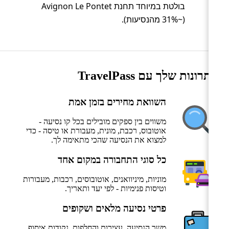
בולטת במיוחד תחנת Avignon Le Pontet
(~31% מהנסיעות).
היתרונות שלך עם TravelPass
השוואת מחירים בזמן אמת
משווים בין ספקים מובילים בכל קו נסיעה -
אוטובוס, רכבת, מונית, מעבורת או טיסה - כדי
למצוא את הנסיעה שהכי מתאימה לך.
כל סוגי התחבורה במקום אחד
מוניות, מיניוואנים, אוטובוסים, רכבות, מעבורות
וטיסות פנימיות - לפי יעד ותאריך.
פרטי נסיעה מלאים ושקופים
משך הנסיעה, עצירות והחלפות, נקודות איסוף