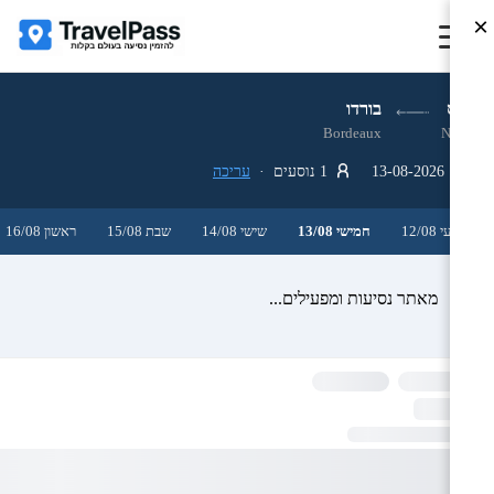
×
ניס
בורדו
Bordeaux
Nice
13-08-2026
1 נוסעים ·
עריכה
רביעי 12/08
חמישי 13/08
שישי 14/08
שבת 15/08
ראשון 16/08
מאתר נסיעות ומפעילים...