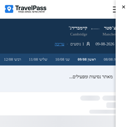
×
מנצ'סטר
קיימברידג'
Cambridge
Manchester
09-08-2026
1 נוסעים ·
עריכה
שבת 08/08
ראשון 09/08
שני 10/08
שלישי 11/08
רביעי 12/08
מאתר נסיעות ומפעילים...