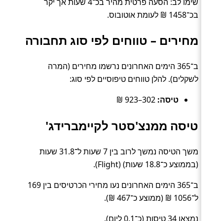
שימו לב: הסעה פרטית מהיר בכ־4 שעות אך יקר
בכ־1458 ₪ לעומת אוטובוס.
מחירים – טווחים לפי סוג תחבורה
ב־365 הימים האחרונים נרשמו מחירים (המרה
לשקלים). להלן טווחים טיפוסיים לפי סוג:
טיסה:
302–923 ₪
טיסה ממנצ'סטר לקיימברידג'
משך הטיסה נמשך לרוב בין 7 שעות ל־31.8 שעות
(בממוצע כ־18.8 שעות) (Flight).
ב־365 הימים האחרונים נעו מחירי הכרטיסים בין 169
ל־1056 ₪ (ממוצע כ־467 ₪).
נמצאו 34 טיסות (כ־0.1 ליום).