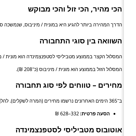
הכי מהיר, הכי זול והכי מבוקש
הדרך המהירה ביותר להגיע היא במונית / מיניבוס, שנמשכה סביב 2.3 שעות. האפשרות הזולה ביותר עלתה כ־208 ₪, בדרך של מונית / 
השוואה בין סוגי התחבורה
המסלול הקצר בממוצע מטביליסי לסטפנצמינדה הוא מונית / מיניבוס (כ־
המסלול הזול בממוצע הוא מונית / מיניבוס (כ־208 ₪).
מחירים – טווחים לפי סוג תחבורה
ב־365 הימים האחרונים נרשמו מחירים (המרה לשקלים). להלן טווחים טיפוסיים לפי סוג:
הסעה פרטית:
332–628 ₪
אוטובוס מטביליסי לסטפנצמינדה