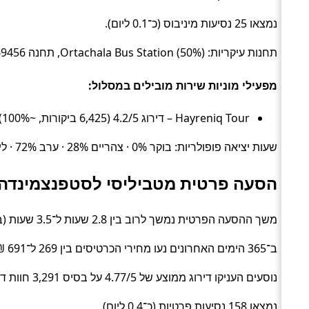
נמצאו 25 נסיעות מיניבוס (כ־0.1 ליום).
תחנות עיקריות: Ortachala Bus Station (50%), תחנה #369456 (50%).
מפעילי מוניות שירות מובילים במסלול:
Hayreniq Tour – דירוג 4.2/5 (6,425 ביקורות, ~100%), זמן ממוצע 2.3 שעות, מחיר ממוצע ~208 ₪
שעות יציאה פופולריות: בוקר 0% · צהריים 28% · ערב 72% · לילה 0%.
הסעה פרטית מטביליסי לסטפנצמינדה
משך ההסעה הפרטית נמשך לרוב בין 2.8 שעות ל־3.5 שעות (בממוצע כ־3.2 שעות) (Private transfer).
ב־365 הימים האחרונים נעו מחירי הכרטיסים בין 269 ל־691 ₪ (ממוצע כ־398 ₪).
נוסעים העניקו דירוג ממוצע של 4.77/5 על בסיס 3,291 חוות דעת.
נמצאו 158 נסיעות פרטיות (כ־0.4 ליום).