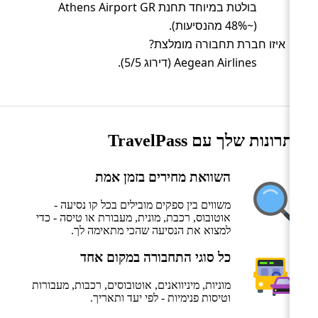
בולטת במיוחד תחנת Athens Airport GR
(~48% מהנסיעות).
איזו חברת תחבורה מומלצת?
Aegean Airlines (דירוג 5/5).
היתרונות שלך עם TravelPass
השוואת מחירים בזמן אמת
משווים בין ספקים מובילים בכל קו נסיעה -
אוטובוס, רכבת, מונית, מעבורת או טיסה - כדי
למצוא את הנסיעה שהכי מתאימה לך.
כל סוגי התחבורה במקום אחד
מוניות, מיניוואנים, אוטובוסים, רכבות, מעבורות
וטיסות פנימיות - לפי יעד ותאריך.