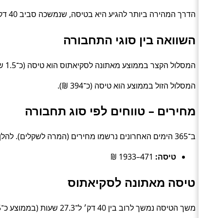
הדרך המהירה ביותר להגיע היא בטיסה, שנמשכה סביב 40 דק׳. האפשרות הזולה ביותר עלתה כ־158 ₪, בדרך של טיסה.
השוואה בין סוגי התחבורה
המסלול הקצר בממוצע מאתונה לסקיאתוס הוא טיסה (כ־1.5 שעות).
המסלול הזול בממוצע הוא טיסה (כ־394 ₪).
מחירים – טווחים לפי סוג תחבורה
ב־365 הימים האחרונים נרשמו מחירים (המרה לשקלים). להלן טווחים טיפוסיים לפי סוג:
טיסה:
471–1933 ₪
טיסה מאתונה לסקיאתוס
משך הטיסה נמשך לרוב בין 40 דק׳ ל־27.3 שעות (בממוצע כ־1.5 שעות) (Flight).