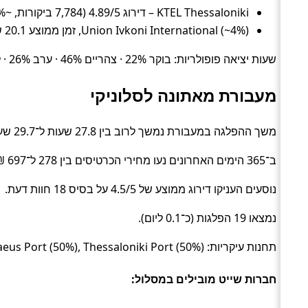
KTEL Thessaloniki – דירוג 4.89/5 (7,784 ביקורות, ~96%), זמן ממוצע 6.1 שעות, מחיר ממוצע ~175 ₪
Union Ivkoni International (~4%), זמן ממוצע 20.1 שעות, מחיר ממוצע ~275 ₪
שעות יציאה פופולריות: בוקר 22% · צהריים 46% · ערב 26% · לילה 6%.
מעבורת מאתונה לסלוניקי
משך ההפלגה במעבורת נמשך לרוב בין 27.8 שעות ל־29.7 שעות (בממוצע כ־28.2 שעות) (Ferry).
ב־365 הימים האחרונים נעו מחירי הכרטיסים בין 278 ל־697 ₪ (ממוצע כ־350 ₪).
נוסעים העניקו דירוג ממוצע של 4.5/5 על בסיס 18 חוות דעת.
נמצאו 19 הפלגות (כ־0.1 ליום).
תחנות עיקריות: Piraeus Port (50%), Thessaloniki Port (50%).
חברות שייט מובילים במסלול: