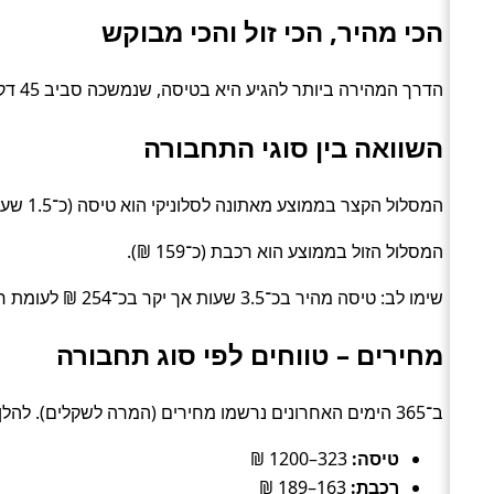
הכי מהיר, הכי זול והכי מבוקש
הדרך המהירה ביותר להגיע היא בטיסה, שנמשכה סביב 45 דק׳. האפשרות הזולה ביותר עלתה כ־135 ₪, בדרך של טיסה.
השוואה בין סוגי התחבורה
המסלול הקצר בממוצע מאתונה לסלוניקי הוא טיסה (כ־1.5 שעות).
המסלול הזול בממוצע הוא רכבת (כ־159 ₪).
שימו לב: טיסה מהיר בכ־3.5 שעות אך יקר בכ־254 ₪ לעומת רכבת.
מחירים – טווחים לפי סוג תחבורה
ב־365 הימים האחרונים נרשמו מחירים (המרה לשקלים). להלן טווחים טיפוסיים לפי סוג:
טיסה:
323–1200 ₪
רכבת:
163–189 ₪