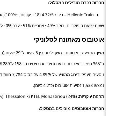
חברות רכבת מובילים במסלול:
Hellenic Train – דירוג 4.72/5 (18 ביקורות, ~100%), זמן ממוצע 5 שעות, מחיר ממוצע ~159 ₪
שעות יציאה פופולריות: בוקר 49% · צהריים 51% · ערב 0% · לילה 0%.
אוטובוס מאתונה לסלוניקי
משך הנסיעה באוטובוס נמשך לרוב בין 6 שעות ל־29 שעות (בממוצע כ־6.6 שעות) (Bus).
ב־365 הימים האחרונים נעו מחירי הכרטיסים בין 158 ל־289 ₪ (ממוצע כ־178 ₪).
נוסעים העניקו דירוג ממוצע של 4.89/5 על בסיס 7,784 חוות דעת.
נמצאו 1,538 נסיעות אוטובוס (כ־4.2 ליום).
תחנות עיקריות: Athens KTEL Kifisos (48%), Thessaloniki KTEL Macedonia (24%), Thessaloniki KTEL Monastiriou (24%).
חברות אוטובוסים מובילים במסלול: