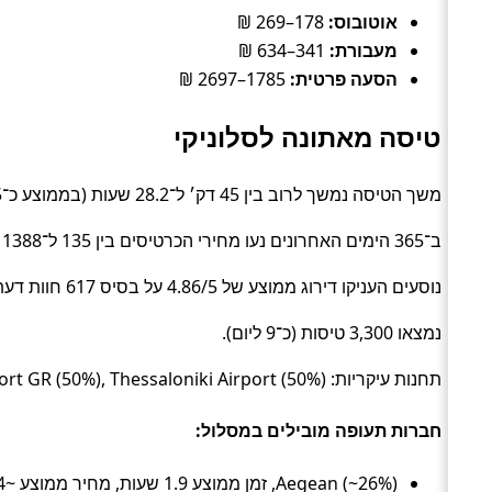
אוטובוס:
178–269 ₪
מעבורת:
341–634 ₪
הסעה פרטית:
1785–2697 ₪
טיסה מאתונה לסלוניקי
משך הטיסה נמשך לרוב בין 45 דק׳ ל־28.2 שעות (בממוצע כ־1.5 שעות) (Flight).
ב־365 הימים האחרונים נעו מחירי הכרטיסים בין 135 ל־1388 ₪ (ממוצע כ־413 ₪).
נוסעים העניקו דירוג ממוצע של 4.86/5 על בסיס 617 חוות דעת.
נמצאו 3,300 טיסות (כ־9 ליום).
תחנות עיקריות: Athens Airport GR (50%), Thessaloniki Airport (50%).
חברות תעופה מובילים במסלול:
Aegean (~26%), זמן ממוצע 1.9 שעות, מחיר ממוצע ~424 ₪