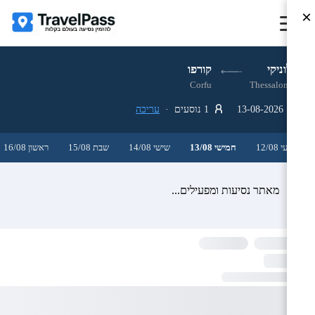
×
סלוניקי
קורפו
Corfu
Thessaloniki
13-08-2026
1 נוסעים ·
עריכה
רביעי 12/08
חמישי 13/08
שישי 14/08
שבת 15/08
ראשון 16/08
מאתר נסיעות ומפעילים...