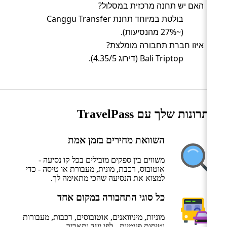
האם יש תחנה מרכזית במסלול?
בולטת במיוחד תחנת Canggu Transfer
(~27% מהנסיעות).
איזו חברת תחבורה מומלצת?
Bali Triptop (דירוג 4.35/5).
היתרונות שלך עם TravelPass
השוואת מחירים בזמן אמת
משווים בין ספקים מובילים בכל קו נסיעה -
אוטובוס, רכבת, מונית, מעבורת או טיסה - כדי
למצוא את הנסיעה שהכי מתאימה לך.
כל סוגי התחבורה במקום אחד
מוניות, מיניוואנים, אוטובוסים, רכבות, מעבורות
וטיסות פנימיות - לפי יעד ותאריך.