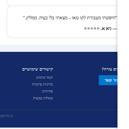
"חיפשתי מעבורת לקו טאו – מצאתי בלי בעיה. ממליץ."
— גיא א.
⭐⭐⭐⭐⭐
צריכים עזרה?
קישורים שימושיים
תנאי שימוש
צור קשר
מדיניות פרטיות
אודותינו
שאלות נפוצות
© כל הזכויות שמ