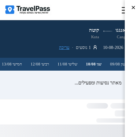
×
צ'אנגגו
קוטה
Kuta
Canggu
10-08-2026
1 נוסעים ·
עריכה
ראשון 09/08
שני 10/08
שלישי 11/08
רביעי 12/08
חמישי 13/08
מאתר נסיעות ומפעילים...