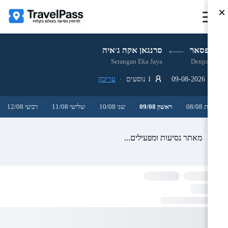
×
דנפסאר
סרנגאן אקה ג׳איה
Serangan Eka Jaya
Denpasar
09-08-2026
1 נוסעים ·
עריכה
שבת 08/08
ראשון 09/08
שני 10/08
שלישי 11/08
רביעי 12/08
מאתר נסיעות ומפעילים...