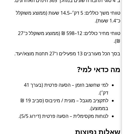
ב־4 סוגי תחבורה שונים במהלך 365 הימים האחרונים.
טווחי משך כוללים: 5 דק׳–14.5 שעות (ממוצע משוקלל
כ־1.4 שעות).
טווחי מחיר כוללים: 12–598 ₪ (ממוצע משוקלל כ־27
₪).
בסך הכל מעורבים 13 מפעילים ו־27 תחנות מוצא/יעד.
מה כדאי למי?
למי שחשוב הזמן – הסעה פרטית (בערך 41
דק׳).
לתקציב מוגבל – מונית / מיניבוס (סביב 19 ₪
בממוצע).
לנוחות מקסימלית – הסעה פרטית (דירוג 5/5).
שאלות נפוצות