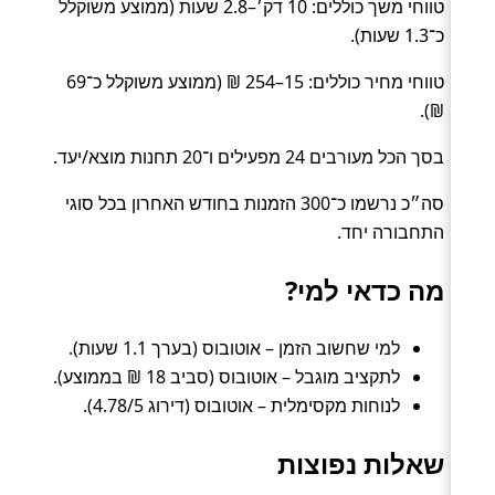
טווחי משך כוללים: 10 דק׳–2.8 שעות (ממוצע משוקלל
כ־1.3 שעות).
טווחי מחיר כוללים: 15–254 ₪ (ממוצע משוקלל כ־69
₪).
בסך הכל מעורבים 24 מפעילים ו־20 תחנות מוצא/יעד.
סה״כ נרשמו כ־300 הזמנות בחודש האחרון בכל סוגי
התחבורה יחד.
מה כדאי למי?
למי שחשוב הזמן – אוטובוס (בערך 1.1 שעות).
לתקציב מוגבל – אוטובוס (סביב 18 ₪ בממוצע).
לנוחות מקסימלית – אוטובוס (דירוג 4.78/5).
שאלות נפוצות