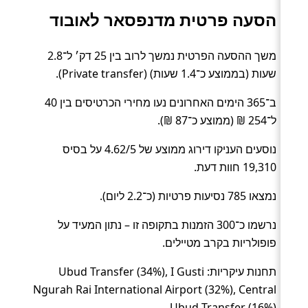
הסעה פרטית מדנפסאר לאובוד
משך ההסעה הפרטית נמשך לרוב בין 25 דק׳ ל־2.8
שעות (בממוצע כ־1.4 שעות) (Private transfer).
ב־365 הימים האחרונים נעו מחירי הכרטיסים בין 40
ל־254 ₪ (ממוצע כ־87 ₪).
נוסעים העניקו דירוג ממוצע של 4.62/5 על בסיס
19,310 חוות דעת.
נמצאו 785 נסיעות פרטיות (כ־2.2 ליום).
נרשמו כ־300 הזמנות בתקופה זו – נתון המעיד על
פופולריות בקרב מטיילים.
תחנות עיקריות: Ubud Transfer (34%), I Gusti
Ngurah Rai International Airport (32%), Central
Ubud Transfer (16%).