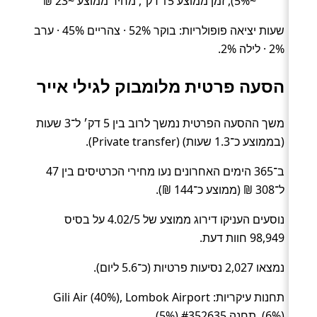
~5%), זמן ממוצע 15 דק׳, מחיר ממוצע ~23 ₪
שעות יציאה פופולריות: בוקר 52% · צהריים 45% · ערב
2% · לילה 2%.
הסעה פרטית מלומבוק לגילי אייר
משך ההסעה הפרטית נמשך לרוב בין 5 דק׳ ל־3 שעות
(בממוצע כ־1.3 שעות) (Private transfer).
ב־365 הימים האחרונים נעו מחירי הכרטיסים בין 47
ל־308 ₪ (ממוצע כ־144 ₪).
נוסעים העניקו דירוג ממוצע של 4.02/5 על בסיס
98,949 חוות דעת.
נמצאו 2,027 נסיעות פרטיות (כ־5.6 ליום).
תחנות עיקריות: Gili Air (40%), Lombok Airport
(6%), תחנה #352635 (5%).