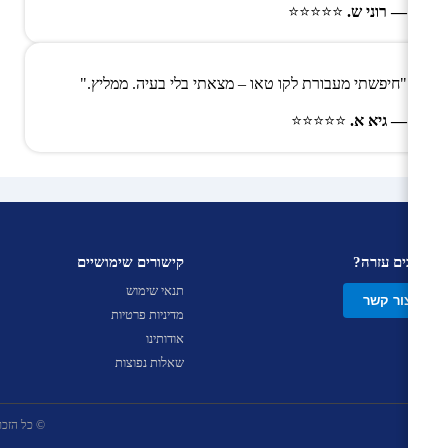
— רוני ש.
⭐⭐⭐⭐⭐
"חיפשתי מעבורת לקו טאו – מצאתי בלי בעיה. ממליץ."
— גיא א.
⭐⭐⭐⭐⭐
צריכים עזרה?
קישורים שימושיים
תנאי שימוש
צור קשר
מדיניות פרטיות
אודותינו
שאלות נפוצות
© כל הזכויות שמ