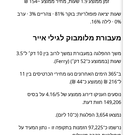
זמן ממוצע 1.9 שעות, מחיר ממוצע ~154 ₪
שעות יציאה פופולריות: בוקר 81% · צהריים 3% · ערב
0% · לילה 16%.
מעבורת מלומבוק לגילי אייר
משך ההפלגה במעבורת נמשך לרוב בין 10 דק׳ ל־3.5
שעות (בממוצע כ־52 דק׳) (Ferry).
ב־365 הימים האחרונים נעו מחירי הכרטיסים בין 11
ל־216 ₪ (ממוצע כ־44 ₪).
נוסעים העניקו דירוג ממוצע של 4.16/5 על בסיס
149,206 חוות דעת.
נמצאו 3,654 הפלגות (כ־10 ליום).
נרשמו כ־97,225 הזמנות בתקופה זו – נתון המעיד על