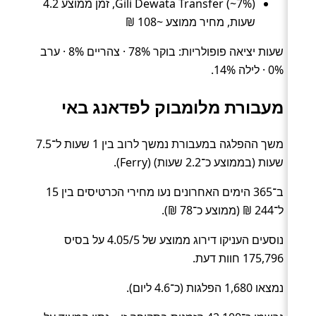
Gili Dewata Transfer (~7%), זמן ממוצע 4.2
שעות, מחיר ממוצע ~108 ₪
שעות יציאה פופולריות: בוקר 78% · צהריים 8% · ערב
0% · לילה 14%.
מעבורת מלומבוק לפדאנג באי
משך ההפלגה במעבורת נמשך לרוב בין 1 שעות ל־7.5
שעות (בממוצע כ־2.2 שעות) (Ferry).
ב־365 הימים האחרונים נעו מחירי הכרטיסים בין 15
ל־244 ₪ (ממוצע כ־78 ₪).
נוסעים העניקו דירוג ממוצע של 4.05/5 על בסיס
175,796 חוות דעת.
נמצאו 1,680 הפלגות (כ־4.6 ליום).