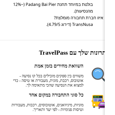
בולטת במיוחד תחנת Padang Bai Pier (~12%
מהנסיעות).
איזו חברת תחבורה מומלצת?
TransNusa (דירוג 4.79/5).
היתרונות שלך עם TravelPass
השוואת מחירים בזמן אמת
משווים בין ספקים מובילים בכל קו נסיעה -
אוטובוס, רכבת, מונית, מעבורת או טיסה - כדי
למצוא את הנסיעה שהכי מתאימה לך.
כל סוגי התחבורה במקום אחד
מוניות, מיניוואנים, אוטובוסים, רכבות, מעבורות
וטיסות פנימיות - לפי יעד ותאריך.