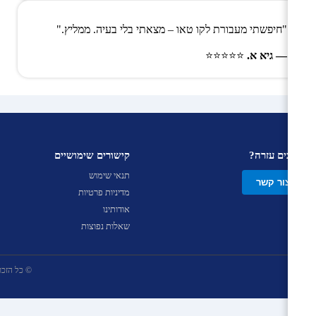
"חיפשתי מעבורת לקו טאו – מצאתי בלי בעיה. ממליץ."
— גיא א.
⭐⭐⭐⭐⭐
צריכים עזרה?
קישורים שימושיים
תנאי שימוש
צור קשר
מדיניות פרטיות
אודותינו
שאלות נפוצות
© כל הזכויות שמ