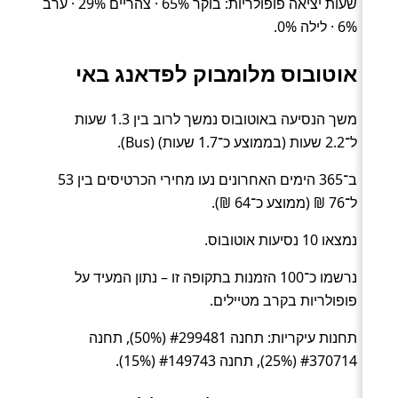
שעות יציאה פופולריות: בוקר 65% · צהריים 29% · ערב
6% · לילה 0%.
אוטובוס מלומבוק לפדאנג באי
משך הנסיעה באוטובוס נמשך לרוב בין 1.3 שעות
ל־2.2 שעות (בממוצע כ־1.7 שעות) (Bus).
ב־365 הימים האחרונים נעו מחירי הכרטיסים בין 53
ל־76 ₪ (ממוצע כ־64 ₪).
נמצאו 10 נסיעות אוטובוס.
נרשמו כ־100 הזמנות בתקופה זו – נתון המעיד על
פופולריות בקרב מטיילים.
תחנות עיקריות: תחנה #299481 (50%), תחנה
#370714 (25%), תחנה #149743 (15%).