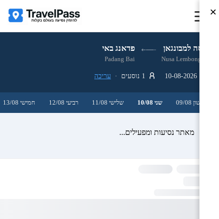
×
נוסה למבונגאן
פדאנג באי
Padang Bai
Nusa Lembongan
10-08-2026
1 נוסעים ·
עריכה
ראשון 09/08
שני 10/08
שלישי 11/08
רביעי 12/08
חמישי 13/08
מאתר נסיעות ומפעילים...