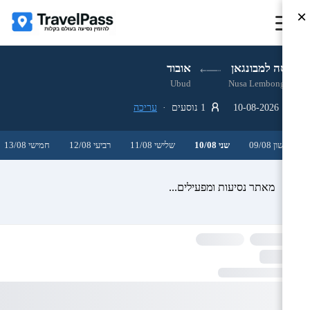
×
נוסה למבונגאן
אובוד
Ubud
Nusa Lembongan
10-08-2026
1 נוסעים ·
עריכה
ראשון 09/08
שני 10/08
שלישי 11/08
רביעי 12/08
חמישי 13/08
מאתר נסיעות ומפעילים...