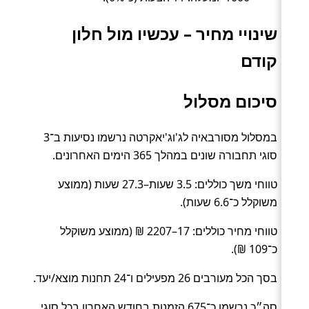
שינויי מחיר – עכשיו מול חלון
קודם
סיכום מסלול
במסלול מסורבאיה לג'וג'יאקרטה נרשמו נסיעות ב־3
סוגי תחבורה שונים במהלך 365 הימים האחרונים.
טווחי משך כוללים: 3.5 שעות–27.3 שעות (ממוצע
משוקלל כ־6.6 שעות).
טווחי מחיר כוללים: 17–2207 ₪ (ממוצע משוקלל
כ־109 ₪).
בסך הכל מעורבים 26 מפעילים ו־24 תחנות מוצא/יעד.
סה״כ נרשמו כ־675 הזמנות בחודש האחרון בכל סוגי