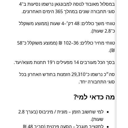
במסלול מאובוד לנוסה למבונגאן נרשמו נסיעות ב־4
סוגי תחבורה שונים במהלך 365 הימים האחרונים.
טווחי משך כוללים: 48 דק׳–4 שעות (ממוצע משוקלל
כ־2.8 שעות).
טווחי מחיר כוללים: 36–102 ₪ (ממוצע משוקלל כ־58
₪).
בסך הכל מעורבים 14 מפעילים ו־19 תחנות מוצא/יעד.
סה״כ נרשמו כ־29,310 הזמנות בחודש האחרון בכל
סוגי התחבורה יחד.
מה כדאי למי?
למי שחשוב הזמן – מונית / מיניבוס (בערך 2.8
שעות).
לתקציב מוגבל – הסעה פרטית (סביב 48 ₪