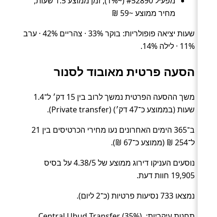
מפעיל #52890 (~1%), זמן ממוצע 1.5 שעות,
מחיר ממוצע ~59 ₪
שעות יציאה פופולריות: בוקר 33% · צהריים 42% · ערב
11% · לילה 14%.
הסעה פרטית מאובוד לסנור
משך ההסעה הפרטית נמשך לרוב בין 15 דק׳ ל־1.4
שעות (בממוצע כ־47 דק׳) (Private transfer).
ב־365 הימים האחרונים נעו מחירי הכרטיסים בין 21
ל־254 ₪ (ממוצע כ־67 ₪).
נוסעים העניקו דירוג ממוצע של 4.38/5 על בסיס
19,905 חוות דעת.
נמצאו 733 נסיעות פרטיות (כ־2 ליום).
תחנות עיקריות: Central Ubud Transfer (35%),