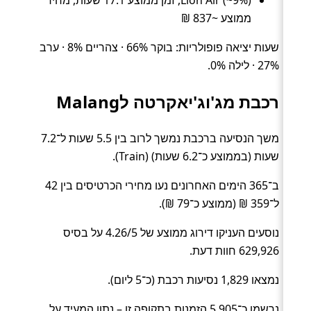
Lion Air (~9%), זמן ממוצע 17.1 שעות, מחיר
ממוצע ~837 ₪
שעות יציאה פופולריות: בוקר 66% · צהריים 8% · ערב
27% · לילה 0%.
רכבת מג'וג'יאקרטה לMalang
משך הנסיעה ברכבת נמשך לרוב בין 5.5 שעות ל־7.2
שעות (בממוצע כ־6.2 שעות) (Train).
ב־365 הימים האחרונים נעו מחירי הכרטיסים בין 42
ל־359 ₪ (ממוצע כ־79 ₪).
נוסעים העניקו דירוג ממוצע של 4.26/5 על בסיס
629,926 חוות דעת.
נמצאו 1,829 נסיעות רכבת (כ־5 ליום).
נרשמו כ־5,905 הזמנות בתקופה זו – נתון המעיד על