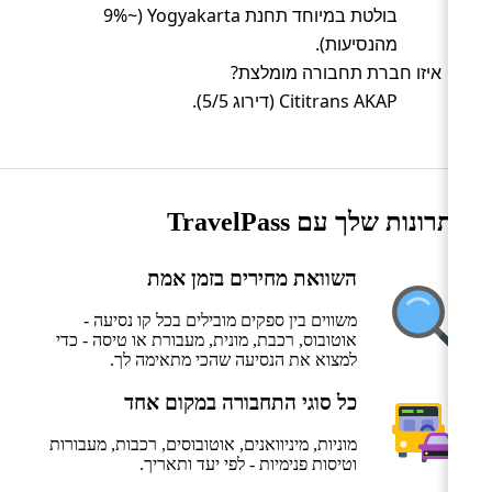
בולטת במיוחד תחנת Yogyakarta (~9%
מהנסיעות).
איזו חברת תחבורה מומלצת?
Cititrans AKAP (דירוג 5/5).
היתרונות שלך עם TravelPass
השוואת מחירים בזמן אמת
משווים בין ספקים מובילים בכל קו נסיעה -
אוטובוס, רכבת, מונית, מעבורת או טיסה - כדי
למצוא את הנסיעה שהכי מתאימה לך.
כל סוגי התחבורה במקום אחד
מוניות, מיניוואנים, אוטובוסים, רכבות, מעבורות
וטיסות פנימיות - לפי יעד ותאריך.