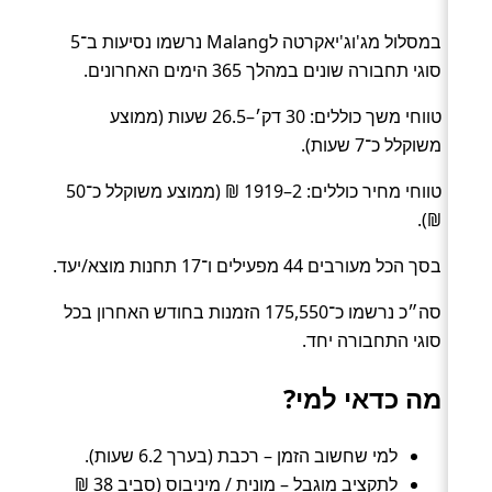
במסלול מג'וג'יאקרטה לMalang נרשמו נסיעות ב־5
סוגי תחבורה שונים במהלך 365 הימים האחרונים.
טווחי משך כוללים: 30 דק׳–26.5 שעות (ממוצע
משוקלל כ־7 שעות).
טווחי מחיר כוללים: 2–1919 ₪ (ממוצע משוקלל כ־50
₪).
בסך הכל מעורבים 44 מפעילים ו־17 תחנות מוצא/יעד.
סה״כ נרשמו כ־175,550 הזמנות בחודש האחרון בכל
סוגי התחבורה יחד.
מה כדאי למי?
למי שחשוב הזמן – רכבת (בערך 6.2 שעות).
לתקציב מוגבל – מונית / מיניבוס (סביב 38 ₪