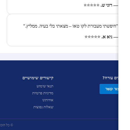
— רוני ש.
⭐⭐⭐⭐⭐
"חיפשתי מעבורת לקו טאו – מצאתי בלי בעיה. ממליץ."
— גיא א.
⭐⭐⭐⭐⭐
צריכים עזרה?
קישורים שימושיים
תנאי שימוש
צור קשר
מדיניות פרטיות
אודותינו
שאלות נפוצות
© כל הזכויות שמ