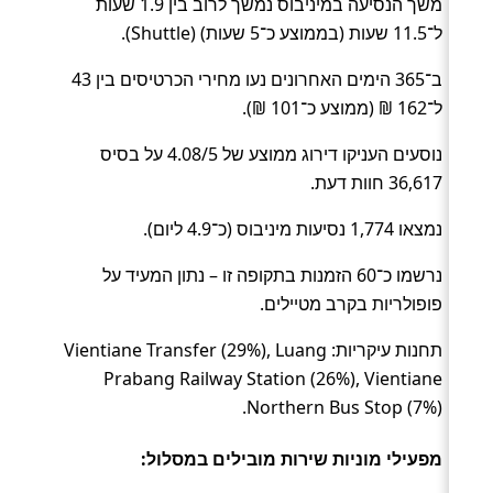
משך הנסיעה במיניבוס נמשך לרוב בין 1.9 שעות
ל־11.5 שעות (בממוצע כ־5 שעות) (Shuttle).
ב־365 הימים האחרונים נעו מחירי הכרטיסים בין 43
ל־162 ₪ (ממוצע כ־101 ₪).
נוסעים העניקו דירוג ממוצע של 4.08/5 על בסיס
36,617 חוות דעת.
נמצאו 1,774 נסיעות מיניבוס (כ־4.9 ליום).
נרשמו כ־60 הזמנות בתקופה זו – נתון המעיד על
פופולריות בקרב מטיילים.
תחנות עיקריות: Vientiane Transfer (29%), Luang
Prabang Railway Station (26%), Vientiane
Northern Bus Stop (7%).
מפעילי מוניות שירות מובילים במסלול: