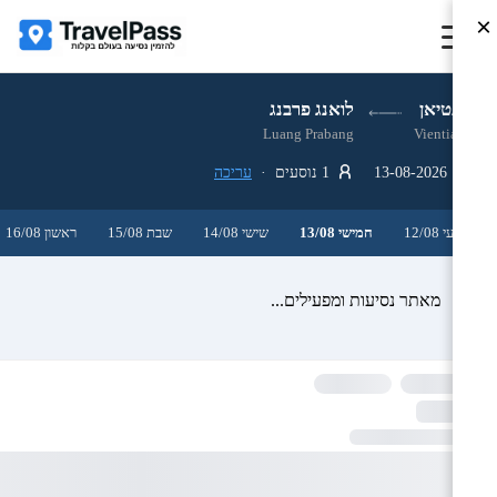
×
ויינטיאן
לואנג פרבנג
Luang Prabang
Vientiane
13-08-2026
1 נוסעים ·
עריכה
רביעי 12/08
חמישי 13/08
שישי 14/08
שבת 15/08
ראשון 16/08
מאתר נסיעות ומפעילים...