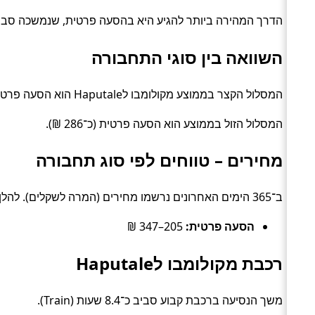
הדרך המהירה ביותר להגיע היא בהסעה פרטית, שנמשכה סביב 2 שעות. האפשרות הזולה ביותר עלתה כ־174 ₪, בדרך של הסעה פר
השוואה בין סוגי התחבורה
המסלול הקצר בממוצע מקולומבו לHaputale הוא הסעה פרטית (כ־3.4 שעות).
המסלול הזול בממוצע הוא הסעה פרטית (כ־286 ₪).
מחירים – טווחים לפי סוג תחבורה
ב־365 הימים האחרונים נרשמו מחירים (המרה לשקלים). להלן טווחים טיפוסיים לפי סוג:
הסעה פרטית:
205–347 ₪
רכבת מקולומבו לHaputale
משך הנסיעה ברכבת קבוע סביב כ־8.4 שעות (Train).