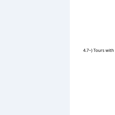
Sri Lanka Railway (~8.4 שעות), Daytrip private transfer with English speaking driver (~4.7 שעות), Tours with Stef Lanka (~4.7