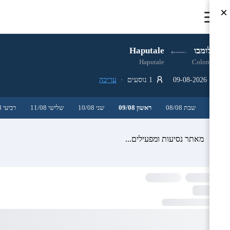
×
קולומבו
Haputale
Haputale
Colombo
09-08-2026
1 נוסעים ·
עריכה
שבת 08/08
ראשון 09/08
שני 10/08
שלישי 11/08
רביעי 12/08
מאתר נסיעות ומפעילים...