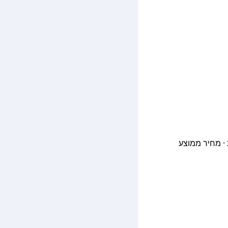
Daytrip private tran נסיעות · דירוג 4.8/5 (1,812 ביקורות) · זמן ממוצע 4.7 שעות · מחיר ממוצע