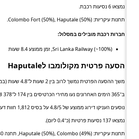
נמצאו 6 נסיעות רכבת.
תחנות עיקריות: Colombo Fort (50%), Haputale (50%).
חברות רכבת מובילים במסלול:
Sri Lanka Railway (~100%), זמן ממוצע 8.4 שעות
הסעה פרטית מקולומבו לHaputale
משך ההסעה הפרטית נמשך לרוב בין 2 שעות ל־4.8 שעות (בממוצע כ־3.4 שעות) (Private transfer).
ב־365 הימים האחרונים נעו מחירי הכרטיסים בין 174 ל־378 ₪ (ממוצע כ־286 ₪).
נוסעים העניקו דירוג ממוצע של 4.8/5 על בסיס 1,812 חוות דעת.
נמצאו 137 נסיעות פרטיות (כ־0.4 ליום).
תחנות עיקריות: Haputale (50%), Colombo (49%), תחנה #280730 (1%).