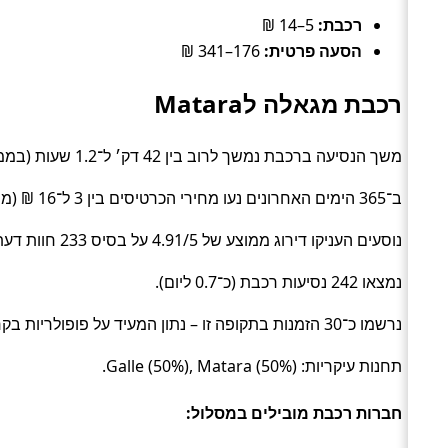
רכבת:
5–14 ₪
הסעה פרטית:
176–341 ₪
רכבת מגאלה לMatara
משך הנסיעה ברכבת נמשך לרוב בין 42 דק׳ ל־1.2 שעות (בממוצע כ־58 דק׳) (Train).
ב־365 הימים האחרונים נעו מחירי הכרטיסים בין 3 ל־16 ₪ (ממוצע כ־8 ₪).
נוסעים העניקו דירוג ממוצע של 4.91/5 על בסיס 233 חוות דעת.
נמצאו 242 נסיעות רכבת (כ־0.7 ליום).
נרשמו כ־30 הזמנות בתקופה זו – נתון המעיד על פופולריות בקרב מטיילים.
תחנות עיקריות: Galle (50%), Matara (50%).
חברות רכבת מובילים במסלול: