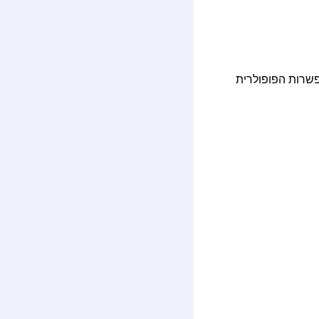
לה ביותר עלתה כ־3 ₪, בדרך של רכבת. האפשרות הפופולרית