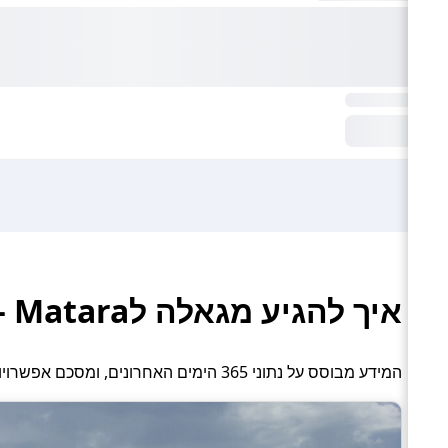
איך להגיע מגאלה לMatara – רכבת והסעה פרטית
המידע מבוסס על נתוני 365 הימים האחרונים, ומסכם אפשרויות תחבורה פעילות: רכבת והסעה פרטית.