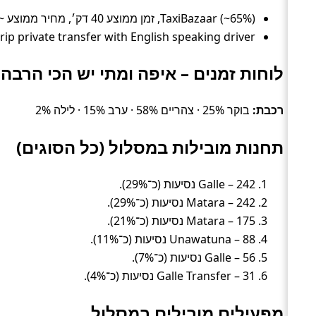
TaxiBazaar (~65%), זמן ממוצע 40 דק׳, מחיר ממוצע ~223 ₪
Daytrip private transfer with English speaking driver – דירוג 4.8/5 (25,110 ביקורות, ~35%), זמן ממוצע 55 דק׳, מחיר מ
לוחות זמנים – איפה ומתי יש הכי הרבה 
רכבת:
בוקר 25% · צהריים 58% · ערב 15% · לילה 2%
תחנות מובילות במסלול (כל הסוגים)
Galle – 242 נסיעות (כ־29%).
Matara – 242 נסיעות (כ־29%).
Matara – 175 נסיעות (כ־21%).
Unawatuna – 88 נסיעות (כ־11%).
Galle – 56 נסיעות (כ־7%).
Galle Transfer – 31 נסיעות (כ־4%).
מפעילים מובילים במסלול