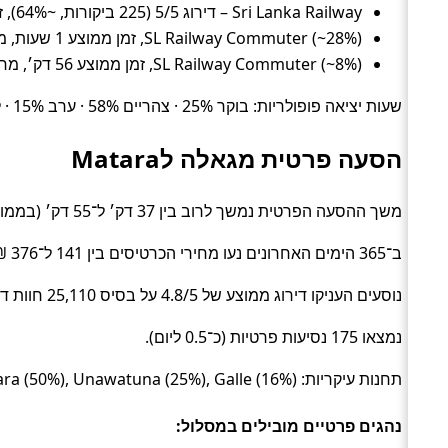
Sri Lanka Railway – דירוג 5/5 (225 ביקורות, ~64%), זמן ממוצע 57 דק׳, מחיר ממוצע ~13 ₪
SL Railway Commuter (~28%), זמן ממוצע 1 שעות, מחיר ממוצע ~4 ₪
SL Railway Commuter (~8%), זמן ממוצע 56 דק׳, מחיר ממוצע ~3 ₪
שעות יציאה פופולריות: בוקר 25% · צהריים 58% · ערב 15% · לילה 2%.
הסעה פרטית מגאלה לMatara
משך ההסעה הפרטית נמשך לרוב בין 37 דק׳ ל־55 דק׳ (בממוצע כ־45 דק׳) (Private transfer).
ב־365 הימים האחרונים נעו מחירי הכרטיסים בין 141 ל־376 ₪ (ממוצע כ־201 ₪).
נוסעים העניקו דירוג ממוצע של 4.8/5 על בסיס 25,110 חוות דעת.
נמצאו 175 נסיעות פרטיות (כ־0.5 ליום).
תחנות עיקריות: Matara (50%), Unawatuna (25%), Galle (16%).
נהגים פרטיים מובילים במסלול: