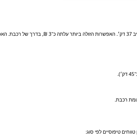
הדרך המהירה ביותר להגיע היא בהסעה פרטית, שנמשכה סביב 37 דק׳. האפשרות הזו