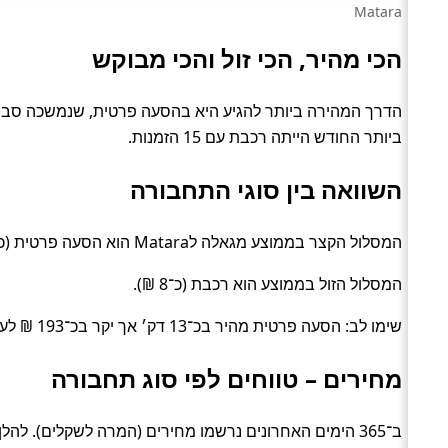
Matara
הכי מהיר, הכי זול והכי מבוקש
ביותר החודש הייתה רכבת עם 15 הזמנות.
השוואה בין סוגי התחבורה
המסלול הקצר בממוצע מגאלה לMatara הוא הסעה פרטית (כ־45 דק׳).
המסלול הזול בממוצע הוא רכבת (כ־8 ₪).
שימו לב: הסעה פרטית מהיר בכ־13 דק׳ אך יקר בכ־193 ₪ לעומת רכבת.
מחירים – טווחים לפי סוג תחבורה
ב־365 הימים האחרונים נרשמו מחירים (המרה לשקלים). להלן טווחים טיפוסיים לפי סוג: