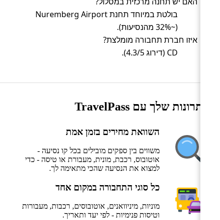
האם יש תחנה מרכזית במסלול?
בולטת במיוחד תחנת Nuremberg Airport
(~32% מהנסיעות).
איזו חברת תחבורה מומלצת?
CD (דירוג 4.3/5).
היתרונות שלך עם TravelPass
השוואת מחירים בזמן אמת
משווים בין ספקים מובילים בכל קו נסיעה -
אוטובוס, רכבת, מונית, מעבורת או טיסה - כדי
למצוא את הנסיעה שהכי מתאימה לך.
כל סוגי התחבורה במקום אחד
מוניות, מיניוואנים, אוטובוסים, רכבות, מעבורות
וטיסות פנימיות - לפי יעד ותאריך.