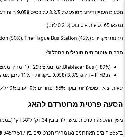
נוסעים העניקו דירוג ממוצע של 3.8/5 על בסיס 9,058 חוות דעת.
נמצאו 65 נסיעות אוטובוס (כ־0.2 ליום).
תחנות עיקריות: Rotterdam CS Bus Station (50%), The Hague Bus Station (45%), תחנה #106357 (5%).
חברות אוטובוסים מובילים במסלול:
Blablacar Bus (~89%), זמן ממוצע 29 דק׳, מחיר ממוצע ~26 ₪
FlixBus – דירוג 3.8/5 (9,058 ביקורות, ~11%), זמן ממוצע 30 דק׳, מחיר ממוצע ~13 ₪
שעות יציאה פופולריות: בוקר 55% · צהריים 0% · ערב 0% · לילה 45%.
הסעה פרטית מרוטרדם להאג
משך ההסעה הפרטית נמשך לרוב בין 34 דק׳ ל־58 דק׳ (בממוצע כ־42 דק׳) (Private transfer).
ב־365 הימים האחרונים נעו מחירי הכרטיסים בין 517 ל־945 ₪ (ממוצע כ־582 ₪).