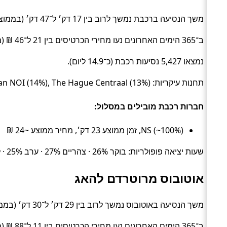
משך הנסיעה ברכבת נמשך לרוב בין 17 דק׳ ל־47 דק׳ (בממוצע כ־23 דק׳) (Train).
ב־365 הימים האחרונים נעו מחירי הכרטיסים בין 21 ל־46 ₪ (ממוצע כ־24 ₪).
נמצאו 5,427 נסיעות רכבת (כ־14.9 ליום).
תחנות עיקריות: Rotterdam Centraal (50%), The Hague Laan van NOI (14%), The Hague Centraal (13%).
חברות רכבת מובילים במסלול:
NS (~100%), זמן ממוצע 23 דק׳, מחיר ממוצע ~24 ₪
שעות יציאה פופולריות: בוקר 26% · צהריים 27% · ערב 25% · לילה 22%.
אוטובוס מרוטרדם להאג
משך הנסיעה באוטובוס נמשך לרוב בין 29 דק׳ ל־30 דק׳ (בממוצע כ־29 דק׳) (Bus).
ב־365 הימים האחרונים נעו מחירי הכרטיסים בין 11 ל־88 ₪ (ממוצע כ־25 ₪).