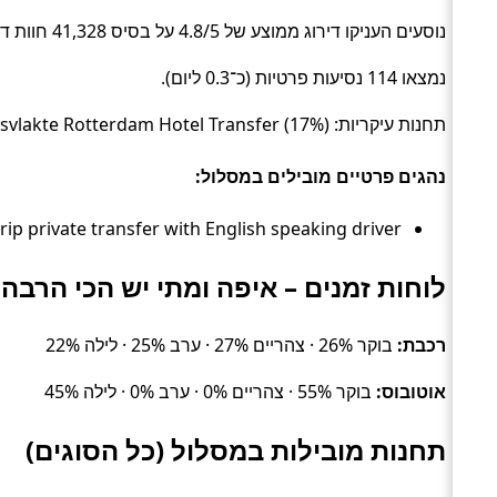
נוסעים העניקו דירוג ממוצע של 4.8/5 על בסיס 41,328 חוות דעת.
נמצאו 114 נסיעות פרטיות (כ־0.3 ליום).
תחנות עיקריות: The Hague Hotel Transfer (50%), Hoek van Holland Transfer (17%), Maasvlakte Rotterdam Hotel Transfer (17%).
נהגים פרטיים מובילים במסלול:
Daytrip private transfer with English speaking driver – דירוג 4.8/5 (41,328 ביקורות, ~100%), זמן ממוצע 42 דק׳, מחיר מ
לוחות זמנים – איפה ומתי יש הכי הרבה 
רכבת:
בוקר 26% · צהריים 27% · ערב 25% · לילה 22%
אוטובוס:
בוקר 55% · צהריים 0% · ערב 0% · לילה 45%
תחנות מובילות במסלול (כל הסוגים)