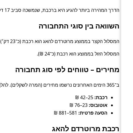
הדרך המהירה ביותר להגיע היא ברכבת, שנמשכה סביב 17 דק׳. האפשרות הזולה ביותר עלתה כ־11 ₪, בדרך של אוטובוס.
השוואה בין סוגי התחבורה
המסלול הקצר בממוצע מרוטרדם להאג הוא רכבת (כ־23 דק׳).
המסלול הזול בממוצע הוא רכבת (כ־24 ₪).
מחירים – טווחים לפי סוג תחבורה
ב־365 הימים האחרונים נרשמו מחירים (המרה לשקלים). להלן טווחים טיפוסיים לפי סוג:
רכבת:
25–42 ₪
אוטובוס:
23–76 ₪
הסעה פרטית:
581–881 ₪
רכבת מרוטרדם להאג