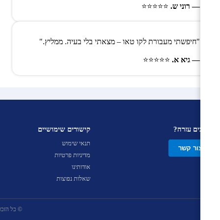
— רוני ש.
⭐⭐⭐⭐⭐
"חיפשתי מעבורת לקו טאו – מצאתי בלי בעיה. ממליץ."
— גיא א.
⭐⭐⭐⭐⭐
צריכים עזרה?
קישורים שימושיים
תנאי שימוש
צור קשר
מדיניות פרטיות
אודותינו
שאלות נפוצות
© כל הזכויות שמ