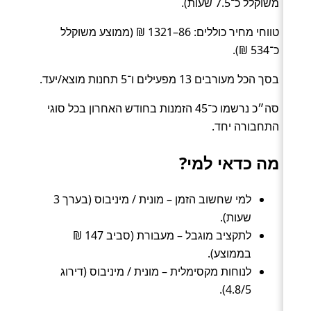
משוקלל כ־7.5 שעות).
טווחי מחיר כוללים: 86–1321 ₪ (ממוצע משוקלל
כ־534 ₪).
בסך הכל מעורבים 13 מפעילים ו־5 תחנות מוצא/יעד.
סה״כ נרשמו כ־45 הזמנות בחודש האחרון בכל סוגי
התחבורה יחד.
מה כדאי למי?
למי שחשוב הזמן – מונית / מיניבוס (בערך 3
שעות).
לתקציב מוגבל – מעבורת (סביב 147 ₪
בממוצע).
לנוחות מקסימלית – מונית / מיניבוס (דירוג
4.8/5).