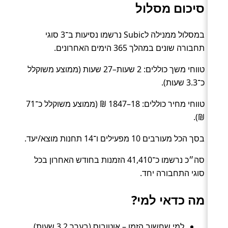
סיכום מסלול
במסלול ממנילה לSubic נרשמו נסיעות ב־3 סוגי
תחבורה שונים במהלך 365 הימים האחרונים.
טווחי משך כוללים: 2 שעות–27 שעות (ממוצע משוקלל
כ־3.3 שעות).
טווחי מחיר כוללים: 18–1847 ₪ (ממוצע משוקלל כ־71
₪).
בסך הכל מעורבים 10 מפעילים ו־14 תחנות מוצא/יעד.
סה״כ נרשמו כ־41,410 הזמנות בחודש האחרון בכל
סוגי התחבורה יחד.
מה כדאי למי?
למי שחשוב הזמן – אוטובוס (בערך 3.2 שעות).