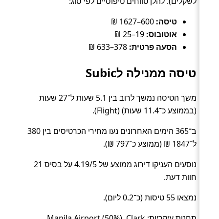
לשקלים). להלן טווחים טיפוסיים לפי סוג:
טיסה:
600–1627 ₪
אוטובוס:
19–25 ₪
הסעה פרטית:
378–633 ₪
טיסה ממנילה לSubic
משך הטיסה נמשך לרוב בין 5.1 שעות ל־27 שעות
(בממוצע כ־11.4 שעות) (Flight).
ב־365 הימים האחרונים נעו מחירי הכרטיסים בין 380
ל־1847 ₪ (ממוצע כ־797 ₪).
נוסעים העניקו דירוג ממוצע של 4.19/5 על בסיס 21
חוות דעת.
נמצאו 55 טיסות (כ־0.2 ליום).
תחנות עיקריות: Manila Airport (50%), Clark