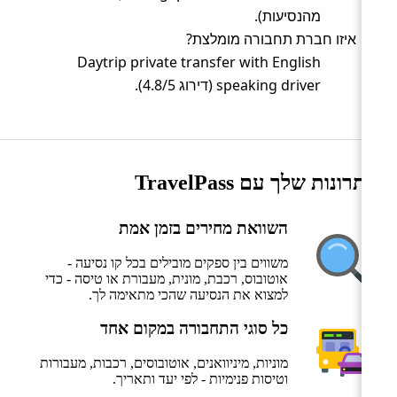
מהנסיעות).
איזו חברת תחבורה מומלצת?
Daytrip private transfer with English
speaking driver (דירוג 4.8/5).
היתרונות שלך עם TravelPass
השוואת מחירים בזמן אמת
משווים בין ספקים מובילים בכל קו נסיעה -
אוטובוס, רכבת, מונית, מעבורת או טיסה - כדי
למצוא את הנסיעה שהכי מתאימה לך.
כל סוגי התחבורה במקום אחד
מוניות, מיניוואנים, אוטובוסים, רכבות, מעבורות
וטיסות פנימיות - לפי יעד ותאריך.