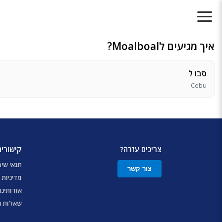
איך מגיעים לMoalboal?
סבו ל
Cebu
צריכים עזרה?
קישורים
תנאי שי
צור קשר
מדיניות 
אודותינו
שאלות נ