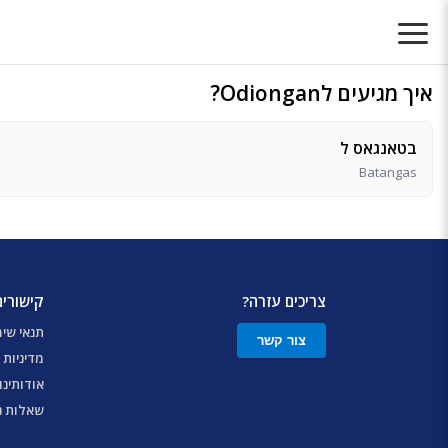
איך מגיעים לOdiongan?
בטאנגאס ל
Batangas
צריכים עזרה?
קישורים
תנאי שי
צור קשר
מדיניות 
אודותינו
שאלות נ