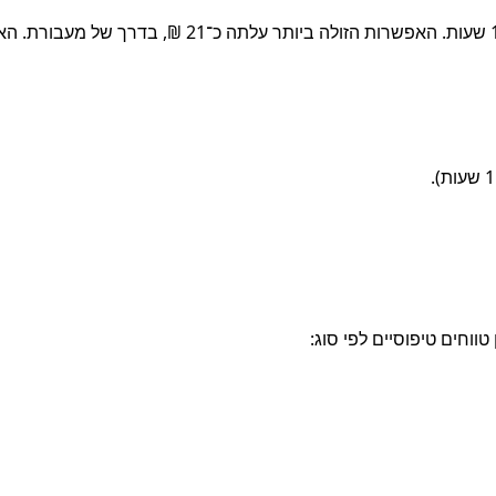
הדרך המהירה ביותר להגיע היא במעבורת, שנמשכה סביב 1.5 שעות. האפשרות הזולה