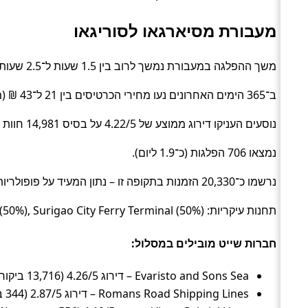
מעבורת מסיארגאו לסוריגאו
משך ההפלגה במעבורת נמשך לרוב בין 1.5 שעות ל־2.5 שעות (בממוצע כ־1.8 שעות) (Ferry).
ב־365 הימים האחרונים נעו מחירי הכרטיסים בין 21 ל־43 ₪ (ממוצע כ־34 ₪).
נוסעים העניקו דירוג ממוצע של 4.22/5 על בסיס 14,981 חוות דעת.
נמצאו 706 הפלגות (כ־1.9 ליום).
נרשמו כ־20,330 הזמנות בתקופה זו – נתון המעיד על פופולריות בקרב מטיילים.
תחנות עיקריות: Dapa (50%), Surigao City Ferry Terminal (50%).
חברות שייט מובילים במסלול:
Evaristo and Sons Sea – דירוג 4.26/5 (13,716 ביקורות, ~41%), זמן ממוצע 1.5 שעות, מחיר ממוצע ~39 ₪
Romans Road Shipping Lines – דירוג 2.87/5 (344 ביקורות, ~21%), זמן ממוצע 2 שעות, מחיר ממוצע ~34 ₪