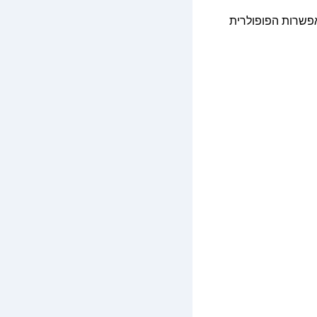
 ביותר עלתה כ־21 ₪, בדרך של מעבורת. האפשרות הפופולרית