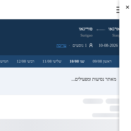
×
סיארגאו
סוריגאו
Surigao
Siargao
10-08-2026
1 נוסעים ·
עריכה
ראשון 09/08
שני 10/08
שלישי 11/08
רביעי 12/08
חמישי 3/08
מאתר נסיעות ומפעילים...