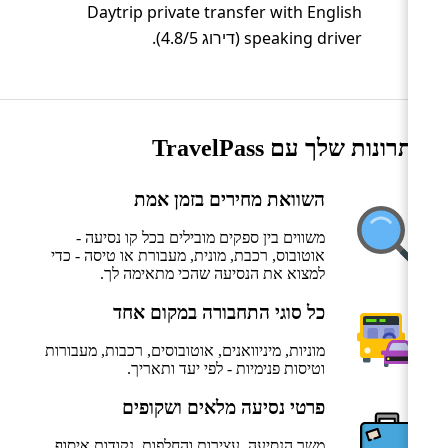
Daytrip private transfer with English
speaking driver (דירוג 4.8/5).
היתרונות שלך עם TravelPass
השוואת מחירים בזמן אמת
משווים בין ספקים מובילים בכל קו נסיעה -
אוטובוס, רכבת, מונית, מעבורת או טיסה - כדי
למצוא את הנסיעה שהכי מתאימה לך.
כל סוגי התחבורה במקום אחד
מוניות, מיניוואנים, אוטובוסים, רכבות, מעבורות
וטיסות פנימיות - לפי יעד ותאריך.
פרטי נסיעה מלאים ושקופים
משך הנסיעה, עצירות והחלפות, נקודות איסוף