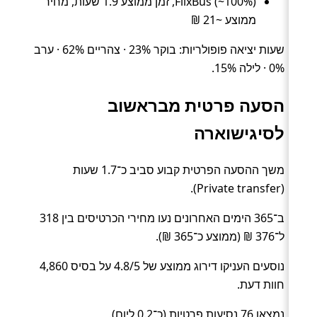
FlixBus (~100%), זמן ממוצע 1.9 שעות, מחיר
ממוצע ~21 ₪
שעות יציאה פופולריות: בוקר 23% · צהריים 62% · ערב
0% · לילה 15%.
הסעה פרטית מבראשוב
לסיגישוארה
משך ההסעה הפרטית קבוע סביב כ־1.7 שעות
(Private transfer).
ב־365 הימים האחרונים נעו מחירי הכרטיסים בין 318
ל־376 ₪ (ממוצע כ־365 ₪).
נוסעים העניקו דירוג ממוצע של 4.8/5 על בסיס 4,860
חוות דעת.
נמצאו 76 נסיעות פרטיות (כ־0.2 ליום).