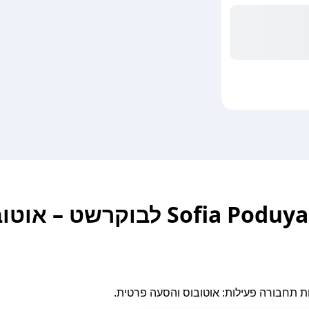
איך להגיע מSofia Poduyane Bus Station לבוקרשט 