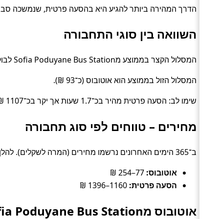
הדרך המהירה ביותר להגיע היא בהסעה פרטית, שנמשכה סביב 5.2 שעות. האפשרות הזולה ביותר עלתה כ־39 ₪, בדרך של אוטו
השוואה בין סוגי התחבורה
המסלול הקצר בממוצע מSofia Poduyane Bus Station לבוקרשט הוא הסעה פרטית (כ־5.2 שעות).
המסלול הזול בממוצע הוא אוטובוס (כ־93 ₪).
שימו לב: הסעה פרטית מהיר בכ־1.7 שעות אך יקר בכ־1107 ₪ לעומת אוטובוס.
מחירים – טווחים לפי סוג תחבורה
ב־365 הימים האחרונים נרשמו מחירים (המרה לשקלים). להלן טווחים טיפוסיים לפי סוג:
אוטובוס:
77–254 ₪
הסעה פרטית:
1160–1396 ₪
אוטובוס מSofia Poduyane Bus Station לבוקרשט