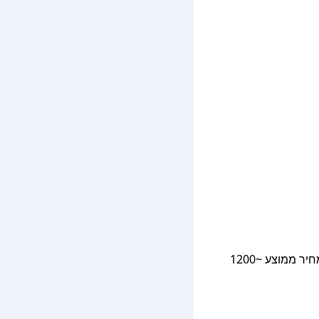
Daytrip private transfer with English speaking driver – דירוג 4.8/5 (7,504 ביקורות, ~100%), זמן ממוצע 5.2 שעות, מחיר ממוצע ~1200