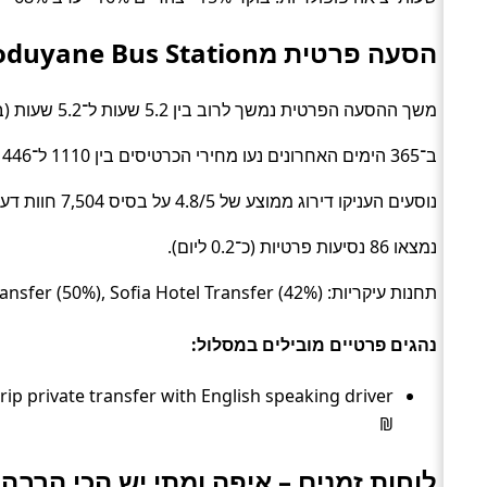
הסעה פרטית מSofia Poduyane Bus Station לבוקרשט
משך ההסעה הפרטית נמשך לרוב בין 5.2 שעות ל־5.2 שעות (בממוצע כ־5.2 שעות) (Private transfer).
ב־365 הימים האחרונים נעו מחירי הכרטיסים בין 1110 ל־1446 ₪ (ממוצע כ־1200 ₪).
נוסעים העניקו דירוג ממוצע של 4.8/5 על בסיס 7,504 חוות דעת.
נמצאו 86 נסיעות פרטיות (כ־0.2 ליום).
תחנות עיקריות: Bucharest Hotel Transfer (50%), Sofia Hotel Transfer (42%), תחנה #297839 (8%).
נהגים פרטיים מובילים במסלול:
₪
לוחות זמנים – איפה ומתי יש הכי הרבה 