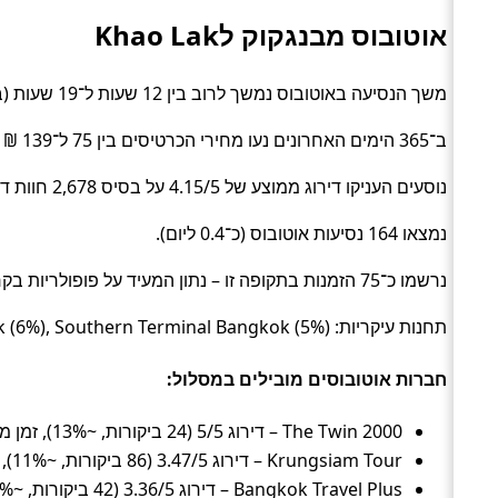
אוטובוס מבנגקוק לKhao Lak
משך הנסיעה באוטובוס נמשך לרוב בין 12 שעות ל־19 שעות (בממוצע כ־15.9 שעות) (Bus).
ב־365 הימים האחרונים נעו מחירי הכרטיסים בין 75 ל־139 ₪ (ממוצע כ־98 ₪).
נוסעים העניקו דירוג ממוצע של 4.15/5 על בסיס 2,678 חוות דעת.
נמצאו 164 נסיעות אוטובוס (כ־0.4 ליום).
נרשמו כ־75 הזמנות בתקופה זו – נתון המעיד על פופולריות בקרב מטיילים.
תחנות עיקריות: Khao Lak Opposite Mcdonalds (21%), Khao Lak (6%), Southern Terminal Bangkok (5%).
חברות אוטובוסים מובילים במסלול:
The Twin 2000 – דירוג 5/5 (24 ביקורות, ~13%), זמן ממוצע 16.5 שעות, מחיר ממוצע ~96 ₪
Krungsiam Tour – דירוג 3.47/5 (86 ביקורות, ~11%), זמן ממוצע 16.1 שעות, מחיר ממוצע ~105 ₪
Bangkok Travel Plus – דירוג 3.36/5 (42 ביקורות, ~11%), זמן ממוצע 15.7 שעות, מחיר ממוצע ~88 ₪