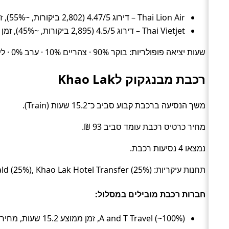
Thai Lion Air – דירוג 4.47/5 (2,802 ביקורות, ~55%), זמן ממוצע 4.8 שעות, מחיר ממוצע ~187 ₪
Thai Vietjet – דירוג 4.5/5 (2,895 ביקורות, ~45%), זמן ממוצע 4.3 שעות, מחיר ממוצע ~286 ₪
שעות יציאה פופולריות: בוקר 90% · צהריים 10% · ערב 0% · לילה 0%.
רכבת מבנגקוק לKhao Lak
משך הנסיעה ברכבת קבוע סביב כ־15.2 שעות (Train).
מחיר כרטיס רכבת עומד סביב 93 ₪.
נמצאו 4 נסיעות רכבת.
תחנות עיקריות: Krung Thep Aphiwat Central Terminal Station (50%), Khao Lak Mcdonald (25%), Khao Lak Hotel Transfer (25%).
חברות רכבת מובילים במסלול:
A and T Travel (~100%), זמן ממוצע 15.2 שעות, מחיר ממוצע ~93 ₪