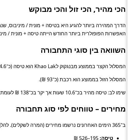
הכי מהיר, הכי זול והכי מבוקש
האפשרות הפופולרית ביותר החודש הייתה טיסה + מונית / מיניבוס עם 50
השוואה בין סוגי התחבורה
המסלול הקצר בממוצע מבנגקוק לKhao Lak הוא טיסה (כ־4.6 שעות).
המסלול הזול בממוצע הוא רכבת (כ־93 ₪).
שימו לב: טיסה מהיר בכ־10.6 שעות אך יקר בכ־138 ₪ לעומת רכבת.
מחירים – טווחים לפי סוג תחבורה
ב־365 הימים האחרונים נרשמו מחירים (המרה לשקלים). להלן טווחים טיפוסיים לפי סוג:
טיסה:
195–526 ₪