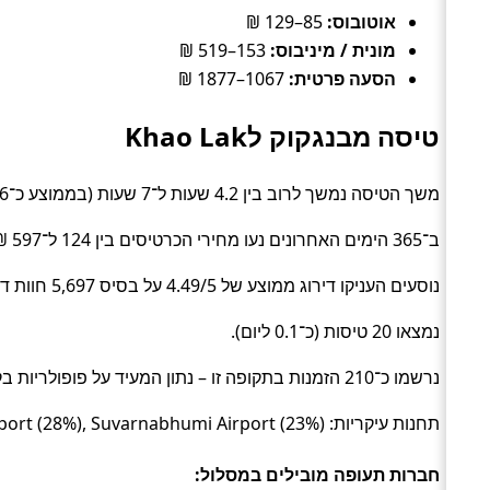
אוטובוס:
85–129 ₪
מונית / מיניבוס:
153–519 ₪
הסעה פרטית:
1067–1877 ₪
טיסה מבנגקוק לKhao Lak
משך הטיסה נמשך לרוב בין 4.2 שעות ל־7 שעות (בממוצע כ־4.6 שעות) (Flight).
ב־365 הימים האחרונים נעו מחירי הכרטיסים בין 124 ל־597 ₪ (ממוצע כ־231 ₪).
נוסעים העניקו דירוג ממוצע של 4.49/5 על בסיס 5,697 חוות דעת.
נמצאו 20 טיסות (כ־0.1 ליום).
נרשמו כ־210 הזמנות בתקופה זו – נתון המעיד על פופולריות בקרב מטיילים.
תחנות עיקריות: Khao Lak Transfer (50%), Don Mueang Airport (28%), Suvarnabhumi Airport (23%).
חברות תעופה מובילים במסלול: