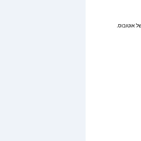
סביב 4.2 שעות. האפשרות הזולה ביותר עלתה כ־75 ₪, בדרך של אוטובוס.