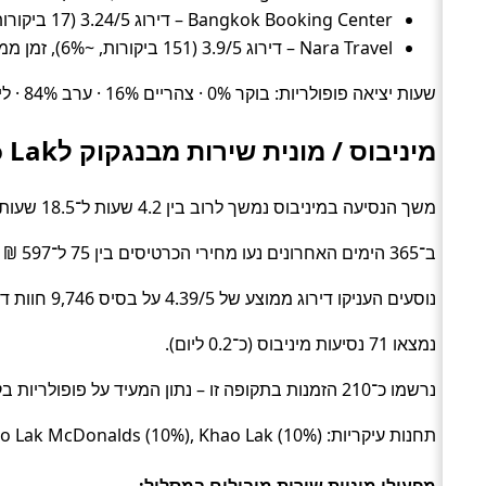
Bangkok Booking Center – דירוג 3.24/5 (17 ביקורות, ~10%), זמן ממוצע 15.7 שעות, מחיר ממוצע ~94 ₪
Nara Travel – דירוג 3.9/5 (151 ביקורות, ~6%), זמן ממוצע 16.7 שעות, מחיר ממוצע ~100 ₪
שעות יציאה פופולריות: בוקר 0% · צהריים 16% · ערב 84% · לילה 0%.
מיניבוס / מונית שירות מבנגקוק לKhao Lak
משך הנסיעה במיניבוס נמשך לרוב בין 4.2 שעות ל־18.5 שעות (בממוצע כ־12.6 שעות) (Shuttle).
ב־365 הימים האחרונים נעו מחירי הכרטיסים בין 75 ל־597 ₪ (ממוצע כ־138 ₪).
נוסעים העניקו דירוג ממוצע של 4.39/5 על בסיס 9,746 חוות דעת.
נמצאו 71 נסיעות מיניבוס (כ־0.2 ליום).
נרשמו כ־210 הזמנות בתקופה זו – נתון המעיד על פופולריות בקרב מטיילים.
תחנות עיקריות: Khao Lak Transfer (14%), Khao Lak McDonalds (10%), Khao Lak (10%).