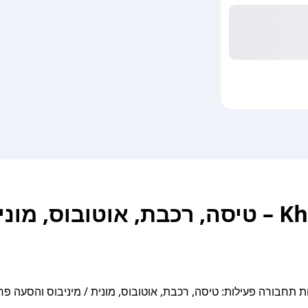
איך להגיע מבנגקוק לKhao Lak – טיסה, רכבת, אוטובוס, מו