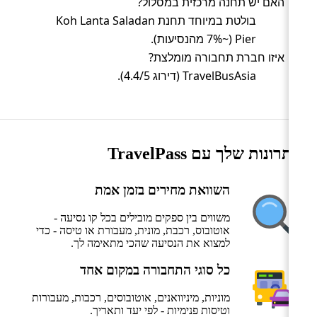
האם יש תחנה מרכזית במסלול?
בולטת במיוחד תחנת Koh Lanta Saladan
Pier (~7% מהנסיעות).
איזו חברת תחבורה מומלצת?
TravelBusAsia (דירוג 4.4/5).
היתרונות שלך עם TravelPass
השוואת מחירים בזמן אמת
משווים בין ספקים מובילים בכל קו נסיעה -
אוטובוס, רכבת, מונית, מעבורת או טיסה - כדי
למצוא את הנסיעה שהכי מתאימה לך.
כל סוגי התחבורה במקום אחד
מוניות, מיניוואנים, אוטובוסים, רכבות, מעבורות
וטיסות פנימיות - לפי יעד ותאריך.