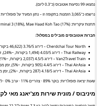
נמצאו 99 נסיעות אוטובוס (כ־0.3 ליום).
נרשמו כ־3,065 הזמנות בתקופה זו – נתון המעיד על פופולריות בקרב מטיילים.
תחנות עיקריות: Chiang Mai Bus Terminal 3 (18%), Mae Haad Koh Tao (17%), תחנה #355520 (17%).
חברות אוטובוסים מובילים במסלול:
Cherdchai Tour North – דירוג 3.76/5 (46,622 ביקורות, ~34%), זמן ממוצע 25.2 שעות, מחיר ממוצע ~177 ₪
Thai Railway – דירוג 4.03/5 (1,494 ביקורות, ~24%), זמן ממוצע 26.3 שעות, מחיר ממוצע ~45 ₪
Van2Travel Train – דירוג 4.5/5 (2,037 ביקורות, ~21%), זמן ממוצע 32.8 שעות, מחיר ממוצע ~333 ₪
Thai AirAsia – דירוג 4.4/5 (905 ביקורות, ~5%), זמן ממוצע 18.6 שעות, מחיר ממוצע ~495 ₪
Thai AirAsia – דירוג 4.18/5 (287 ביקורות, ~2%), זמן ממוצע 17.4 שעות, מחיר ממוצע ~521 ₪
שעות יציאה פופולריות: בוקר 89% · צהריים 11% · ערב 0% · לילה 0%.
מיניבוס / מונית שירות מצ'יאנג מאי לקו
משך הנסיעה במיניבוס נמשך לרוב בין 7.3 שעות ל־22.2 שעות (בממוצע כ־18.8 שעות) (Shuttle).