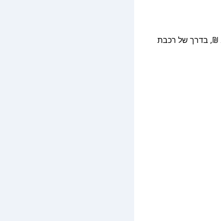
הדרך המהירה ביותר להגיע היא בטיסה + מונית / מיניבוס + מעבורת, שנמשכה סביב 7.3 שעות. האפשרות הזולה ביותר עלתה כ־26 ₪, בדרך של רכבת