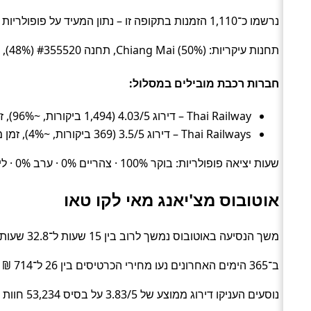
נרשמו כ־1,110 הזמנות בתקופה זו – נתון המעיד על פופולריות בקרב מטיילים.
תחנות עיקריות: Chiang Mai (50%), תחנה #355520 (48%), Mae Haad Pier Koh Tao (2%).
חברות רכבת מובילים במסלול:
Thai Railway – דירוג 4.03/5 (1,494 ביקורות, ~96%), זמן ממוצע 26.3 שעות, מחיר ממוצע ~45 ₪
Thai Railways – דירוג 3.5/5 (369 ביקורות, ~4%), זמן ממוצע 31.8 שעות
שעות יציאה פופולריות: בוקר 100% · צהריים 0% · ערב 0% · לילה 0%.
אוטובוס מצ'יאנג מאי לקו טאו
משך הנסיעה באוטובוס נמשך לרוב בין 15 שעות ל־32.8 שעות (בממוצע כ־25.6 שעות) (Bus).
ב־365 הימים האחרונים נעו מחירי הכרטיסים בין 26 ל־714 ₪ (ממוצע כ־210 ₪).
נוסעים העניקו דירוג ממוצע של 3.83/5 על בסיס 53,234 חוות דעת.