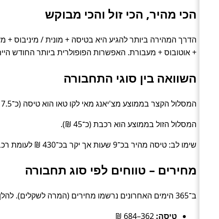
הכי מהיר, הכי זול והכי מבוקש
+ אוטובוס + מעבורת. האפשרות הפופולרית ביותר החודש הייתה אוטוב
השוואה בין סוגי התחבורה
המסלול הקצר בממוצע מצ'יאנג מאי לקו טאו הוא טיסה (כ־17.5 שעות).
המסלול הזול בממוצע הוא רכבת (כ־45 ₪).
שימו לב: טיסה מהיר בכ־9 שעות אך יקר בכ־430 ₪ לעומת רכבת.
מחירים – טווחים לפי סוג תחבורה
ב־365 הימים האחרונים נרשמו מחירים (המרה לשקלים). להלן טווחים טיפוסיים לפי סוג:
טיסה:
362–684 ₪