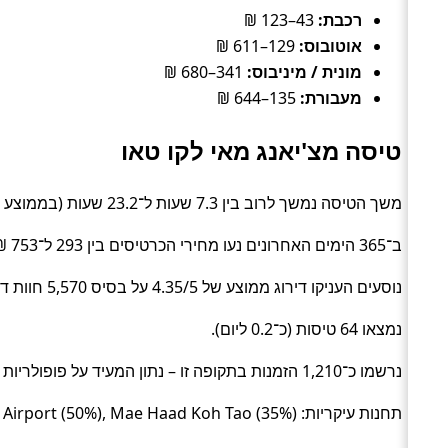
רכבת:
43–123 ₪
אוטובוס:
129–611 ₪
מונית / מיניבוס:
341–680 ₪
מעבורת:
135–644 ₪
טיסה מצ'יאנג מאי לקו טאו
משך הטיסה נמשך לרוב בין 7.3 שעות ל־23.2 שעות (בממוצע כ־17.5 שעות) (Flight).
ב־365 הימים האחרונים נעו מחירי הכרטיסים בין 293 ל־753 ₪ (ממוצע כ־475 ₪).
נוסעים העניקו דירוג ממוצע של 4.35/5 על בסיס 5,570 חוות דעת.
נמצאו 64 טיסות (כ־0.2 ליום).
נרשמו כ־1,210 הזמנות בתקופה זו – נתון המעיד על פופולריות בקרב מטיילים.
תחנות עיקריות: Chiang Mai Airport (50%), Mae Haad Koh Tao (35%), תחנה #355520 (7%).