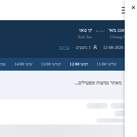
×
צ'יאנג מאי
קו טאו
Koh Tao
Chiang Mai
12-08-2026
1 נוסעים ·
עריכה
שלישי 11/08
רביעי 12/08
חמישי 13/08
שישי 14/08
שבת /08
מאתר נסיעות ומפעילים...