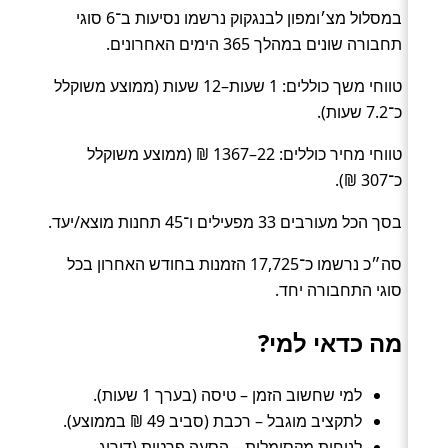
במסלול מצ׳ומפון לבנגקוק נרשמו נסיעות ב־6 סוגי
תחבורה שונים במהלך 365 הימים האחרונים.
טווחי משך כוללים: 1 שעות–12 שעות (ממוצע משוקלל
כ־7.2 שעות).
טווחי מחיר כוללים: 22–1367 ₪ (ממוצע משוקלל
כ־307 ₪).
בסך הכל מעורבים 33 מפעילים ו־45 תחנות מוצא/יעד.
סה״כ נרשמו כ־17,725 הזמנות בחודש האחרון בכל
סוגי התחבורה יחד.
מה כדאי למי?
למי שחשוב הזמן – טיסה (בערך 1 שעות).
לתקציב מוגבל – רכבת (סביב 49 ₪ בממוצע).
לנוחות מקסימלית – הסעה פרטית (דירוג